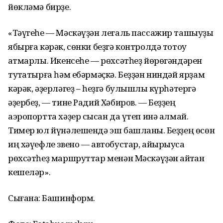
йөкләмә бирҙе.
«Тәүгеһе — Мәскәүҙән легаль пассажир ташыуҙы
ябырға кәрәк, сөнки беҙгә контролдә тотоу
ҡатмарлы. Икенсеһе — рөхсәтһеҙ йөрөгәндәрен
туҡтатырға һәм ебәрмәҫкә. Беҙҙән ниндәй ярҙам
кәрәк, әҙерләгеҙ – һеҙгә булышлыҡ күрһәтергә
әҙербеҙ, — тине Радий Хәбиров. — Беҙҙең
аэропортта хәҙер сысҡан да үтеп инә алмай.
Тимер юл йүнәлешендә эш башланыҡ. Беҙҙең өсөн
иң хәүефле звено — автобустар, айырыуса
рөхсәтһеҙ маршруттар менән Мәскәүҙән ҡайтҡан
кешеләр».
Сығанаҡ: Башинформ.