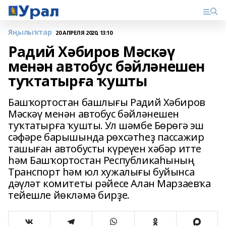
Яңылыҡтар
20 АПРЕЛЯ 2020, 13:10
Радий Хәбиров Мәскәү
менән автобус бәйләнешен
туҡтатырға ҡушты
Башҡортостан башлығы Радий Хәбиров
Мәскәү менән автобус бәйләнешен
туҡтатырға ҡушты. Ул шәмбе Бөрөгә эш
сәфәре барышында рөхсәтһеҙ пассажир
ташыған автобусты күреүен хәбәр итте
һәм Башҡортостан Республикаһының
Транспорт һәм юл хужалығы буйынса
дәүләт комитеты рәйесе Алан Марзаевҡа
тейешле йөкләмә бирҙе.