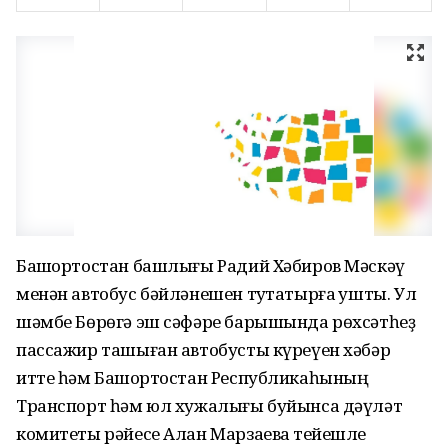
Башҡортостан башлығы Радий Хәбиров Мәскәү
менән автобус бәйләнешен туҡтатырға ҡушты. Ул
шәмбе Бөрөгә эш сәфәре барышында рөхсәтһеҙ
пассажир ташыған автобусты күреүен хәбәр
итте һәм Башҡортостан Республикаһының
Транспорт һәм юл хужалығы буйынса дәүләт
комитеты рәйесе Алан Марзаевҡа тейешле