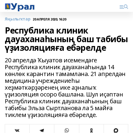
Яңылыҡтар
20 АПРЕЛЯ 2020, 16:20
Республика клиник
дауаханаһының баш табибы
үҙизоляцияға ебәрелде
20 апрелдә Ҡыуатов исемендәге
Республика клиник дауаханаһында 14
көнлөк карантин тамамлана. 21 апрелдән
медицина учреждениеһы
хеҙмәткәрҙәренең ике аҙналыҡ
үҙизоляция осоро башлана. Шул иҫәптән
Республика клиник дауаханаһының баш
табибы Эльза Сыртланова ла 5 майға
тиклем үҙизоляцияға ебәрелде.