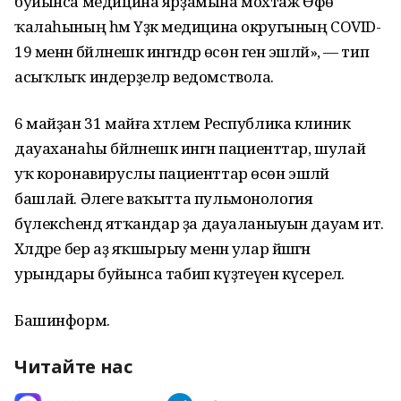
буйынса медицина ярҙамына мохтаж Өфө
ҡалаһының һәм Үҙәк медицина округының COVID-
19 менән бәйләнешкә ингәндәр өсөн генә эшләй», — тип
асыҡлыҡ индерҙеләр ведомствола.
6 майҙан 31 майға хәтлем Республика клиник
дауаханаһы бәйләнешкә ингән пациенттар, шулай
уҡ коронавируслы пациенттар өсөн эшләй
башлай. Әлеге ваҡытта пульмонология
бүлексәһендә ятҡандар ҙа дауаланыуын дауам итә.
Хәлдәре бер аҙ яҡшырыу менән улар йәшәгән
урындары буйынса табип күҙәтеүенә күсерелә.
Башинформ.
Читайте нас