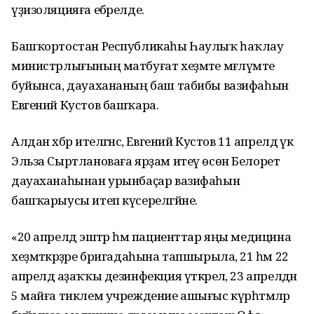
үҙизоляцияға ебәрелде.
Башҡортостан Республикаһы Һаулыҡ һаҡлау
министрлығының матбуғат хеҙмәте мәғлүмәте
буйынса, дауахананың баш табибы вазифаһын
Евгений Кустов башҡара.
Алдан хәбәр ителгәнсә, Евгений Кустов 11 апрелдә үк
Эльза Сыртлановаға ярҙам итеү өсөн Белорет
дауаханаһынан урынбаҫар вазифаһын
башҡарыусы итеп күсерелгәйне.
«20 апрелдә эштәр һәм пациенттар яңы медицина
хеҙмәткәрҙәре бригадаһына тапшырыла, 21 һәм 22
апрелдә аҙаҡҡы дезинфекция үткәрелә, 23 апрелдән
5 майға тиклем учреждение ашығыс күрһәтмәләр