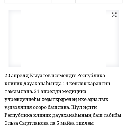
20 апрелдә Ҡыуатов исемендәге Республика
клиник дауаханаһында 14 көнлөк карантин
тамамлана. 21 апрелдән медицина
учреждениеһы хеҙмәткәрҙәренең ике аҙналыҡ
үҙизоляция осоро башлана. Шул иҫәптән
Республика клиник дауаханаһының баш табибы
Эльза Сыртланова ла 5 майға тиклем