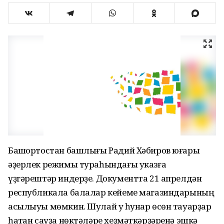
Башҡортостан башлығы Радий Хәбиров юғары
әҙерлек режимы тураһындағы указға
үҙгәрештәр индерҙе. Документта 21 апрелдән
республикала балалар кейеме магазиндарының
асылыуы мөмкин. Шулай уҡ һунар өсөн тауарҙар
һатҡан сауҙа нөктәләре хеҙмәткәрҙәренә эшкә