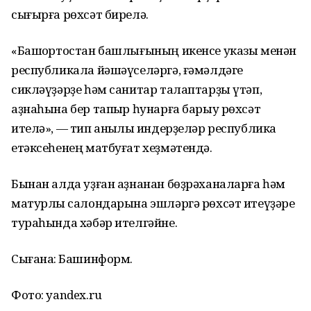
сығырға рөхсәт бирелә.
«Башҡортостан башлығының икенсе указы менән
республикала йәшәүселәргә, ғәмәлдәге
сикләүҙәрҙе һәм санитар талаптарҙы үтәп,
аҙнаһына бер тапҡыр һунарға барыу рөхсәт
ителә», — тип аныҡлыҡ индерҙеләр республика
етәксеһенең матбуғат хеҙмәтендә.
Бынан алда уҙған аҙнанан бөҙрәханаларға һәм
матурлыҡ салондарына эшләргә рөхсәт итеүҙәре
тураһында хәбәр ителгәйне.
Сығанаҡ: Башинформ.
Фото: yandex.ru