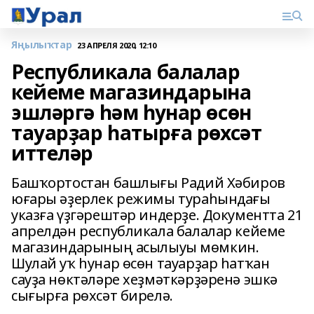
Яңылыҡтар
23 АПРЕЛЯ 2020, 12:10
Республикала балалар
кейеме магазиндарына
эшләргә һәм һунар өсөн
тауарҙар һатырға рөхсәт
иттеләр
Башҡортостан башлығы Радий Хәбиров
юғары әҙерлек режимы тураһындағы
указға үҙгәрештәр индерҙе. Документта 21
апрелдән республикала балалар кейеме
магазиндарының асылыуы мөмкин.
Шулай уҡ һунар өсөн тауарҙар һатҡан
сауҙа нөктәләре хеҙмәткәрҙәренә эшкә
сығырға рөхсәт бирелә.