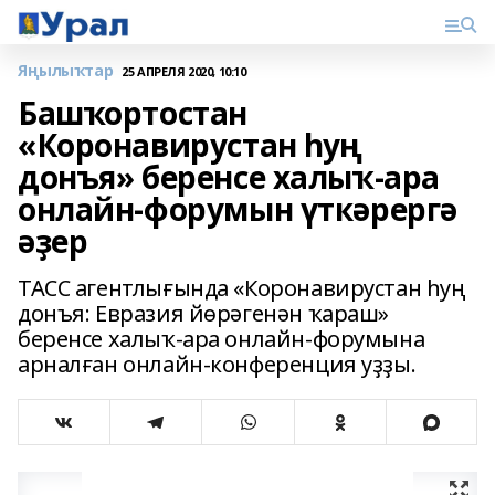
Яңылыҡтар
25 АПРЕЛЯ 2020, 10:10
Башҡортостан
«Коронавирустан һуң
донъя» беренсе халыҡ-ара
онлайн-форумын үткәрергә
әҙер
ТАСС агентлығында «Коронавирустан һуң
донъя: Евразия йөрәгенән ҡараш»
беренсе халыҡ-ара онлайн-форумына
арналған онлайн-конференция уҙҙы.