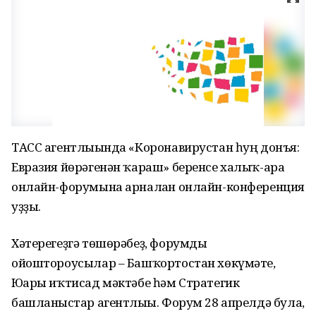
ТАСС агентлығында «Коронавирустан һуң донъя:
Евразия йөрәгенән ҡараш» беренсе халыҡ-ара
онлайн-форумына арналған онлайн-конференция
уҙҙы.
Хәтерегеҙгә төшөрәбеҙ, форумды
ойоштороусылар – Башҡортостан хөкүмәте,
Юғары иҡтисад мәктәбе һәм Стратегик
башланғыстар агентлығы. Форум 28 апрелдә була,