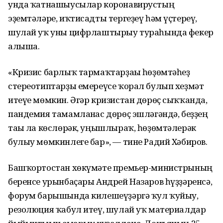
унда ҡатнашыусылар коронавирустың
эҙемтәләре, иҡтисадты тергеҙеү һәм үҫтереү,
шулай уҡ уны цифрлаштырыу тураһында фекер
алыша.
«Кризис барлыҡ тармаҡтарҙағы һөҙөмтәһеҙ
стереотиптарҙы емереүсе ҡорал булып хеҙмәт
итеүе мөмкин. Әгәр кризистан дөрөҫ сыҡҡанда,
пандемия тамамланғас дөрөҫ эшләгәндә, беҙҙең
тағы ла көслөрәк, уңышлыраҡ, һөҙөмтәлерәк
булыу мөмкинлеге бар», — тине Радий Хәбиров.
Башҡортостан хөкүмәте премьер-министрының
беренсе урынбаҫары Андрей Назаров һүҙҙәренсә,
форум барышында килешеүҙәргә ҡул ҡуйыу,
резолюция ҡабул итеү, шулай уҡ материалдар