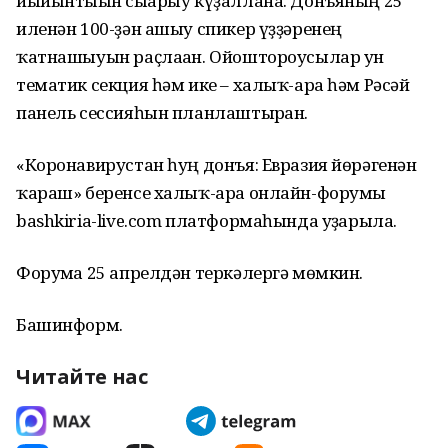
йыйынтығын сығарыу күҙаллана. Донъяның 25
иленән 100-ҙән ашыу спикер үҙҙәренең
ҡатнашыуын раҫлаған. Ойоштороусылар ун
тематик секция һәм ике – халыҡ-ара һәм Рәсәй
панель сессияһын планлаштырған.
«Коронавирустан һуң донъя: Евразия йөрәгенән
ҡараш» беренсе халыҡ-ара онлайн-форумы
bashkiria-live.com платформаһында уҙғарыла.
Форумға 25 апрелдән теркәлергә мөмкин.
Башинформ.
Читайте нас