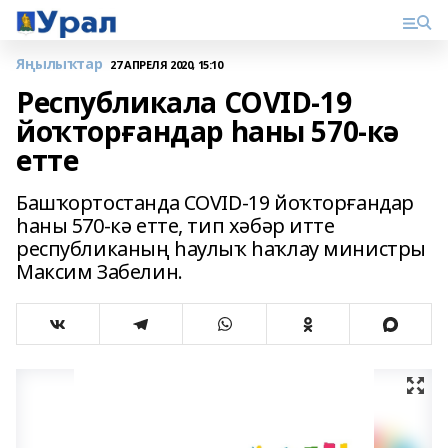
Яңылыҡтар
27 АПРЕЛЯ 2020, 15:10
Республикала COVID-19
йоҡторғандар һаны 570-кә
етте
Башҡортостанда COVID-19 йоҡторғандар
һаны 570-кә етте, тип хәбәр итте
республиканың һаулыҡ һаҡлау министры
Максим Забелин.