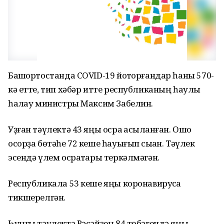
Башҡортостанда COVID-19 йоҡторғандар һаны 570-
кә етте, тип хәбәр итте республиканың һаулыҡ
һаҡлау министры Максим Забелин.
Уҙған тәүлектә 43 яңы осраҡ асыҡланған. Ошо
осорҙа бөтәһе 72 кеше һауығып сыҡҡан. Тәүлек
эсендә үлем осраҡтары теркәлмәгән.
Республикала 53 кеше яңы коронавирусҡа
тикшерелгән.
Һуңғы тәүлектә Рәсәйҙең 84 төбәгендә яңы