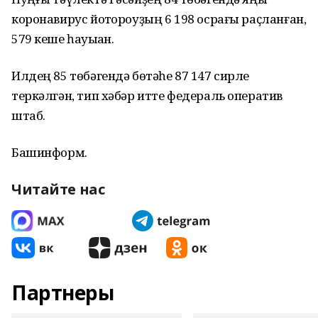
коронавирус йоҡтороуҙың 6 198 осрағы раҫланған,
579 кеше һауыҡҡан.
Илдең 85 төбәгендә бөтәһе 87 147 сирле
теркәлгән, тип хәбәр итте федераль оператив
штаб.
Башинформ.
Читайте нас
Партнеры