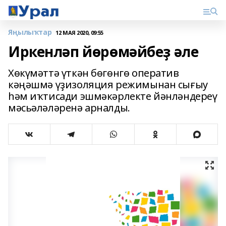
Яңылыҡтар
12 МАЯ 2020, 09:55
Иркенләп йөрөмәйбеҙ әле
Хөкүмәттә үткән бөгөнгө оператив
кәңәшмә үҙизоляция режимынан сығыу
һәм иҡтисади эшмәкәрлекте йәнләндереү
мәсьәләләренә арналды.