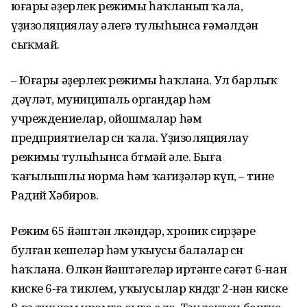
юғары әҙерлек режимы һаҡланып ҡала,
үҙизоляциялау әлегә тулыһынса ғәмәлдән
сыҡмай.
– Юғары әҙерлек режимы һаҡлана. Ул барлыҡ
дәүләт, муниципаль органдар һәм
учреждениелар, ойошмалар һәм
предприятиелар өсөн ҡала. Үҙизоляциялау
режимы тулыһынса бөтмәй әле. Быға
ҡағылышлы норма һәм ҡағиҙәләр күп, – тине
Радий Хәбиров.
Режим 65 йәштән өлкәндәр, хроник сирҙәре
булған кешеләр һәм уҡыусы балалар өсөн
һаҡлана. Өлкән йәштәгеләр иртәнге сәғәт 6-нан
киске 6-ға тиклем, уҡыусылар көндөҙгө 2-нән киске