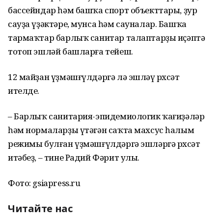
бассейндар һәм башҡа спорт объекттары, ҙур
сауҙа үҙәктәре, мунса һәм сауналар. Башҡа
тармаҡтар барлыҡ санитар талаптарҙы иҫәптә
тотоп эшләй башларға тейеш.
12 майҙан үҙмәшғүлдәргә лә эшләү рөхсәт
ителде.
– Барлыҡ санитария-эпидемиологик ҡағиҙәләр
һәм нормаларҙы үтәгән саҡта махсус һалым
режимы булған үҙмәшғүлдәргә эшләргә рөхсәт
итәбеҙ, – тине Радий Фәрит улы.
Фото: gsiapress.ru
Читайте нас