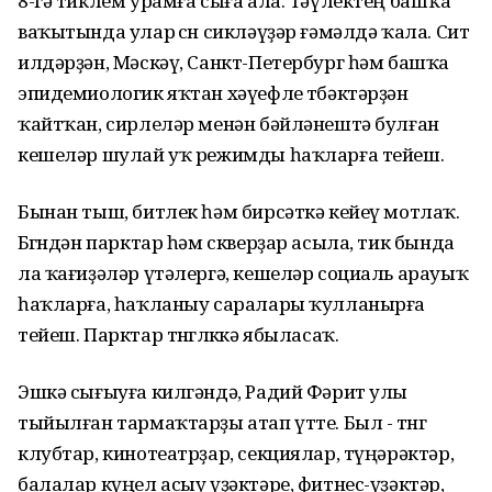
8-гә тиклем урамға сыға ала. Тәүлектең башҡа
ваҡытында улар өсөн сикләүҙәр ғәмәлдә ҡала. Сит
илдәрҙән, Мәскәү, Санкт-Петербург һәм башҡа
эпидемиологик яҡтан хәүефле төбәктәрҙән
ҡайтҡан, сирлеләр менән бәйләнештә булған
кешеләр шулай уҡ режимды һаҡларға тейеш.
Бынан тыш, битлек һәм бирсәткә кейеү мотлаҡ.
Бөгөндән парктар һәм скверҙар асыла, тик бында
ла ҡағиҙәләр үтәлергә, кешеләр социаль арауыҡ
һаҡларға, һаҡланыу саралары ҡулланырға
тейеш. Парктар төнгөлөккә ябыласаҡ.
Эшкә сығыуға килгәндә, Радий Фәрит улы
тыйылған тармаҡтарҙы атап үтте. Был - төнгө
клубтар, кинотеатрҙар, секциялар, түңәрәктәр,
балалар күңел асыу үҙәктәре, фитнес-үҙәктәр,