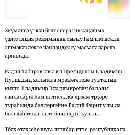
Хөкүмәттә үткән бөгөнгө оператив кәңәшмә
үҙизоляция режимынан сығыу һәм иҡтисади
эшмәкәрлекте йәнләндереү мәсьәләләренә
арналды.
Радий Хәбиров кисә ил Президенты Владимир
Путиндың халыҡҡа мөрәжәғәтенә туҡталып
китте. Владимир Владимирович балалы
ғаиләләргә һәм иҡтисадҡа ярҙам төрҙәре
тураһында белдергәйне. Радий Фәрит улы ла
был йәһәттән эште башларға ҡушты.
Төбәк етәксеһе шуға иғтибар итте: республикала