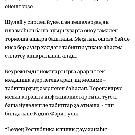
ойошторҙоҡ.
Шулай уҡ сирләп йүнәлгән кешеләрҙең ҡан
плазмаһын башҡа ауырыуҙарға ҡойоу ғәмәлен
тормошҡа ашыра башланыҡ. Мәҫәлән, ошоға бәйле
кисә бер ауыр хәлдәге табипты үпкәне яһалма
елләтеү аппаратынан алдыҡ.
Беҙ режимды йомшартырға ҡарар иттек:
медицина әҙерлегенә ҡарап, иң мөһиме –
табиптарҙың әҙерлеген баһалап. Коронавирус
менән көрәштә инфекционистар ғына түгел,
башҡа йүнәлешле табиптар ҙа ҡатнаша, - тип
билдәләне Радий Фәрит улы.
“Һеҙҙең Республика клиник дауаханаһы