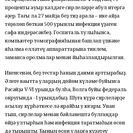
проценты ауыр хәлдәге сирлеләрҙе ҡабул итергә
әҙер. Тағы ла 27 майҙа беҙ тиҙ арала – ике айҙа
төҙөлөп бөткән 500 урынлыҡ инфекция үҙәген
сафҡа индерәсәкбеҙ. Госпиталь тулыһынса,
компьютер томографияһынан башлап үпкәне
яһалма елләтеү аппараттарына тиклем,
заманса ҡоролмалар менән йыһазландырылған.
Икенсенән, беҙ тестар һанын даими арттырабыҙ.
Әлеге ваҡытта уларҙың дөйөм күләме буйынса
Рәсәйҙә V-VI урында булһаҡ, Волга буйы федераль
округында - I урындабыҙ. Шуға күрә сирлеләрҙе
асыҡлау күрһәткесе лә ярайһы уҡ юғары. Унан
тыш, сирлеләр менән бәйләнештә булғандар
өйҙә ултырһын һәм инфекция таратмаһын өсөн
дә тырыштыҡ. Бының өсөн уларға күҙәтеү