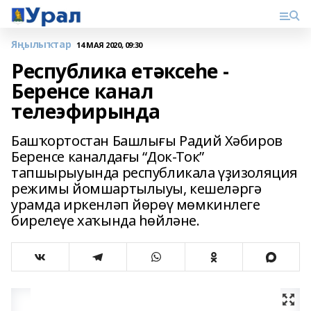
Яңылыҡтар
14 МАЯ 2020, 09:30
Республика етәксеһе -
Беренсе канал
телеэфирында
Башҡортостан Башлығы Радий Хәбиров
Беренсе каналдағы “Док-Ток”
тапшырыуында республикала үҙизоляция
режимы йомшартылыуы, кешеләргә
урамда иркенләп йөрөү мөмкинлеге
бирелеүе хаҡында һөйләне.