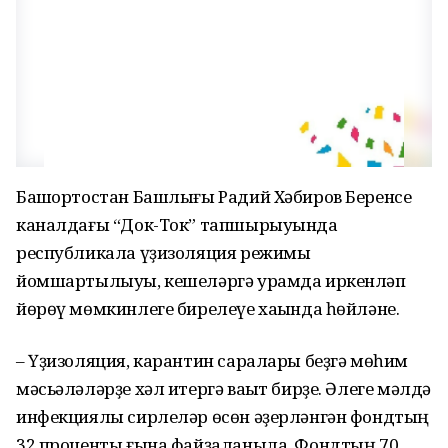
Башҡортостан Башлығы Радий Хәбиров Беренсе
каналдағы “Док-Ток” тапшырыуында
республикала үҙизоляция режимы
йомшартылыуы, кешеләргә урамда иркенләп
йөрөү мөмкинлеге бирелеүе хаҡында һөйләне.
– Үҙизоляция, карантин саралары беҙгә мөһим
мәсьәләләрҙе хәл итергә ваҡыт бирҙе. Әлеге мәлдә
инфекциялы сирлеләр өсөн әҙерләнгән фондтың
32 проценты ғына файҙаланыла. Фондтың 70