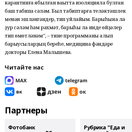
карантинға ябылған ваҡытта изоляцияла булған
баш табипҡа сәләм. Был табиптарға теләктәшлек
менән эшләнгәндер, тип уйлайым. Барыһына ла
ҙур сәләм һәм рәхмәт, барыһы ла инде өйҙәлер
тип өмөтләнәм”, – тине программаны алып
барыусыларҙың береһе, медицина фәндәре
докторы Елена Малышева.
Читайте нас
Партнеры
Фотобанк
Рубрика "Еда и