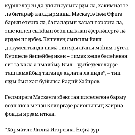
күршеләрен дә, уҡытыусыларҙы ла, хакимиәтте
лә битараф ҡалдырманы. Мәскәүгә һәм Өфөгә
барып етергә лә, балаларын ҡарап торорға ла,
эше килеп сыҡһын өсөн ныҡлап әҙерләнергә лә
ярҙам итербеҙ. Кешенең сығышы йәки
документында нимә тип яҙылғаны мөһим түгел.
Күршелә йәшәйбеҙ икән – тимәк кеше бәләһенән
ситтә ҡала алмайбыҙ. Был – үҙебеҙҙекеләрҙе
ташламайбыҙ тигәнде аңлата ла инде”, – тип
яҙҙы был хәл буйынса Радий Хәбиров.
Гөлмирәгә Мәскәүгә Үзбәкстан илселегенә барыу
өсөн аҡса менән Көйөргәҙе районының Хәйриә
фонды ярҙам иткән.
“Хөрмәтле Лилиә Игоревна. Һеҙгә ҙур