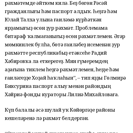
рәхмәтемде әйткем килә. Беҙ бөгөн Рәсәй
гражданлығы һәм паспорт алдыҡ. Һеҙгә һәм
Юлай Талха улына ғаиләмә күрһәткән
ярҙамығыҙ өсөн ҙур рәхмәт. Проблемама
битараф ҡалмағанығыҙ өсөн рәхмәтлемен. Әгәр
мөмкинлек булһа, бөтә ғаиләбеҙ исеменән ҙур
рәхмәтте республикабыҙ етәксеһе Радий
Хәбировҡа ла еткерегеҙ. Мин ғүмеремдең
аҙағына тиклем һеҙгә рәхмәтлемен, һеҙҙе һәм
ғаиләгеҙҙе Хоҙай һаҡлаһын”, – тип яҙҙы Гөлмирә
Биксурина паспорт алыу менән райондың
Хәйриә фонды кураторы Лилиә Михайловаға.
Күп балалы әсә шулай уҡ Көйөргәҙе районы
кешеләренә лә рәхмәт белдергән.