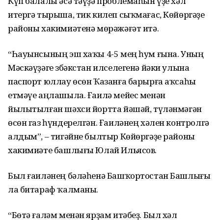
Күп балалы әсә тәүҙә проблемаһын үҙе хәл
итергә тырыша, тик килеп сыҡмағас, Көйөргәҙе
районы хакимиәтенә мөрәжәғәт итә.
“Һауынсының эш хаҡы 4-5 мең һум ғына. Уның
Мәскәүҙәге Үзбәкстан илселегенә йәки улына
паспорт юллау өсөн Ҡазанға барырға аҡсаһы
етмәүе аңлашыла. Ғаилә мейес менән
йылытылған шәхси йортта йәшәй, түләнмәгән
өсөн газ һүндерелгән. Ғаиләнең хәлен контролгә
алдым”, – тигәйне былтыр Көйөргәҙе районы
хакимиәте башлығы Юлай Ильясов.
Был ғаиләнең бәләһенә Башҡортостан Башлығы
ла битараф ҡалманы.
“Бөтә ғаләм менән ярҙам итәбеҙ. Был хәл