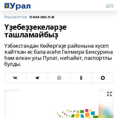
Яңылыҡтар
15 МАЯ 2020, 21:40
Үҙебеҙҙекеләрҙе
ташламайбыҙ
Үзбәкстандан Көйөргәҙе районына күсеп
ҡайтҡан өс бала әсәһе Гөлмирә Биксурина
һәм өлкән улы Пулат, ниһайәт, паспортлы
булды.