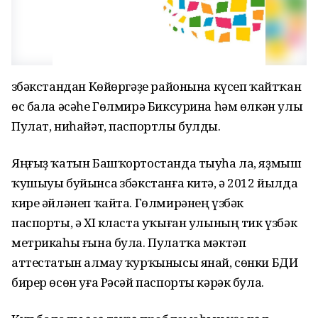
Үзбәкстандан Көйөргәҙе районына күсеп ҡайтҡан
өс бала әсәһе Гөлмирә Биксурина һәм өлкән улы
Пулат, ниһайәт, паспортлы булды.
Яңғыҙ ҡатын Башҡортостанда тыуһа ла, яҙмыш
ҡушыуы буйынса Үзбәкстанға китә, ә 2012 йылда
кире әйләнеп ҡайта. Гөлмирәнең үзбәк
паспорты, ә XI класта уҡыған улының тик үзбәк
метрикаһы ғына була. Пулатҡа мәктәп
аттестатын алмау ҡурҡынысы янай, сөнки БДИ
бирер өсөн уға Рәсәй паспорты кәрәк була.