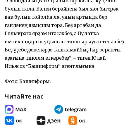
“Ошондай ыңғай яңылыҡтар килһә, күңелле
булып ҡала. Бәлки берәйһенә был хәл бигерәк
ваҡ булып тойолһа ла, уның артында бер
ғаиләнең яҙмышы тора. Беҙ артабан да
Гөлмирәгә ярҙам итәсәкбеҙ, ә Пулатҡа
имтихандарын уңышлы тапшырыуын теләйбеҙ.
Беҙ үҙебеҙҙекеләрҙе ташламайбыҙ һәр осраҡты
аҙағына тиклем еткерәбеҙ”, – тигән Юлай
Ильясов “Башинформ” агентлығына.
Фото: Башинформ.
Читайте нас