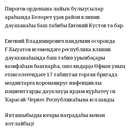
Пирогов орденына лайыҡ булыусылар
араһында Белорет үҙәк район клиник
дауаханаһы баш табибы Евгений Кустов та бар.
Евгений Владимирович пандемия осоронда
Ғ.Ҡыуатов исемендәге республика клиник
дауаханаһында баш табип урынбаҫары
вазифаһын башҡарһа, ошо көндәрҙә Өфөнән уның
етәкселегендәге 17 табиптан торған бригада
медиктарға коронавирус инфекциялы
пациенттарҙы дауалауҙа ярҙам күрһәтеү өсөн
Ҡарасәй-Черкес Республикаһына юлланды.
Яҡташыбыҙҙы юғары наградаһы менән
ҡотлайбыҙ!