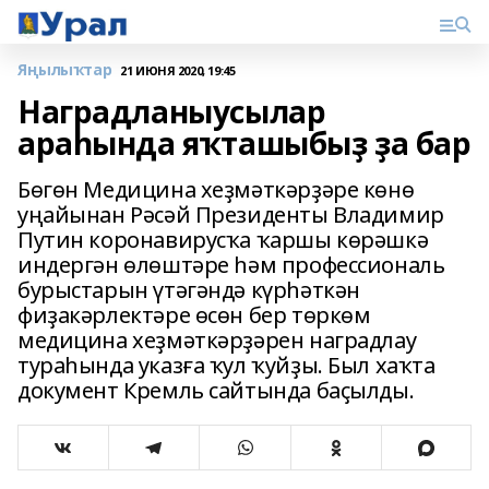
Яңылыҡтар
21 ИЮНЯ 2020, 19:45
Наградланыусылар
араһында яҡташыбыҙ ҙа бар
Бөгөн Медицина хеҙмәткәрҙәре көнө
уңайынан Рәсәй Президенты Владимир
Путин коронавирусҡа ҡаршы көрәшкә
индергән өлөштәре һәм профессиональ
бурыстарын үтәгәндә күрһәткән
фиҙакәрлектәре өсөн бер төркөм
медицина хеҙмәткәрҙәрен наградлау
тураһында указға ҡул ҡуйҙы. Был хаҡта
документ Кремль сайтында баҫылды.