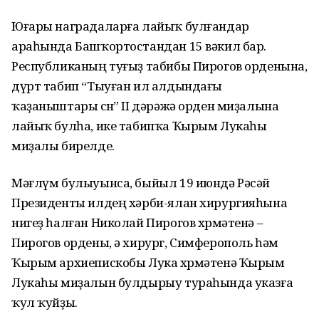
Юғары наградаларға лайыҡ булғандар
араһында Башҡортостандан 15 вәкил бар.
Республиканың туғыҙ табибы Пирогов орденына,
дүрт табип “Тыуған ил алдындағы
ҡаҙаныштары өсөн” II дәрәжә орден миҙалына
лайыҡ булһа, ике табипҡа Ҡырым Лукаһы
миҙалы бирелде.
Мәғлүм булыуынса, быйыл 19 июндә Рәсәй
Президенты илдең хәрби-ялан хирургияһына
нигеҙ һалған Николай Пирогов хөрмәтенә –
Пирогов ордены, ә хирург, Симферополь һәм
Ҡырым архиепискобы Лука хөрмәтенә Ҡырым
Лукаһы миҙалын булдырыу тураһында указға
ҡул ҡуйҙы.