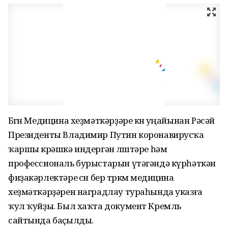
Бөгөн Медицина хеҙмәткәрҙәре көнө уңайынан Рәсәй
Президенты Владимир Путин коронавирусҡа
ҡаршы көрәшкә индергән өлөштәре һәм
профессиональ бурыстарын үтәгәндә күрһәткән
фиҙакәрлектәре өсөн бер төркөм медицина
хеҙмәткәрҙәрен наградлау тураһында указға
ҡул ҡуйҙы. Был хаҡта документ Кремль
сайтында баҫылды.