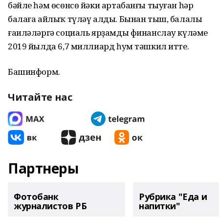
бәйле һәм өсөнсө йәки артабанғы тыуған һәр
балаға айлыҡ түләү алды. Бынан тыш, балалы
ғаиләләргә социаль ярҙамды финанслау күләме
2019 йылда 6,7 миллиард һум тәшкил итте.
Башинформ.
Читайте нас
Партнеры
Фотобанк
Рубрика "Еда и
журналистов РБ
напитки"