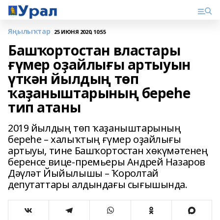
Яңылыҡтар
25 ИЮНЯ 2020, 10:55
Башҡортостан властары
ғүмер оҙайлығы артыуын
үткән йылдың төп
ҡаҙаныштарының береһе
тип атаны
2019 йылдың төп ҡаҙаныштарының
береһе – халыҡтың ғүмер оҙайлығы
артыуы, тине Башҡортостан хөкүмәтенең
беренсе вице-премьеры Андрей Назаров
Дәүләт Йыйылышы – Ҡоролтай
депутаттары алдындағы сығышында.