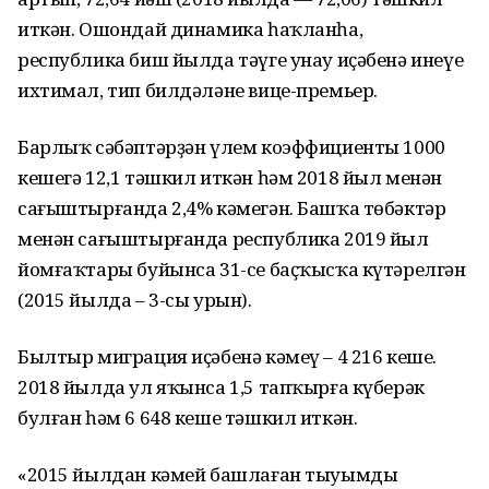
иткән. Ошондай динамика һаҡланһа,
республика биш йылда тәүге унау иҫәбенә инеүе
ихтимал, тип билдәләне вице-премьер.
Барлыҡ сәбәптәрҙән үлем коэффициенты 1000
кешегә 12,1 тәшкил иткән һәм 2018 йыл менән
сағыштырғанда 2,4% кәмегән. Башҡа төбәктәр
менән сағыштырғанда республика 2019 йыл
йомғаҡтары буйынса 31-се баҫҡысҡа күтәрелгән
(2015 йылда – 3-сы урын).
Былтыр миграция иҫәбенә кәмеү – 4 216 кеше.
2018 йылда ул яҡынса 1,5 тапҡырға күберәк
булған һәм 6 648 кеше тәшкил иткән.
«2015 йылдан кәмей башлаған тыуымдың