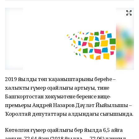
2019 йылдың төп ҡаҙаныштарының береһе –
халыҡтың ғүмер оҙайлығы артыуы, тине
Башҡортостан хөкүмәтенең беренсе вице-
премьеры Андрей Назаров Дәүләт Йыйылышы –
Ҡоролтай депутаттары алдындағы сығышында.
Көтөлгән ғүмер оҙайлығы бер йылда 6,5 айға
артып, 72,64 йәш (2018 йылда — 72,06) тәшкил