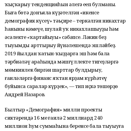
ҡыҫҡарыу тенденцияһын әлегә еңеп булманы.
Быға бөтә донъяла күҙәтелгән «икенсе
демографик күсеү» тәьҫире – теркәлгән никахтар
һанының кәмеүе, шулай уҡ никахлашыуҙың һәм
әсәлектең «ҡартайыуы» сәбәпсе. Ләкин беҙ
тыуымды арттырыу йүнәлешендә эшләйбеҙ.
2019 йылдан ҡатын-ҡыҙҙарға эш һәм бала
тәрбиәләү араһында мәшғүллекте тигеҙләргә
мөмкинлек биргән шарттар булдырыу,
ғаиләләргә финанс яҡтан ярҙам күрһәтеү
буйынса саралар күрҙек», — тип иҫкә төшөрҙө
Андрей Назаров.
Былтыр «Демография» милли проекты
сиктәрендә 16 мең ғаилә 2 миллиард 240
миллион һум суммаһына беренсе бала тыуыуға