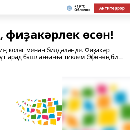
+19 °С
Антитеррор
Облачно
, фиҙакәрлек өсөн!
иң ҡолас менән билдәләнде. Фиҙакәр
әү парад башланғанға тиклем Өфөнөң биш