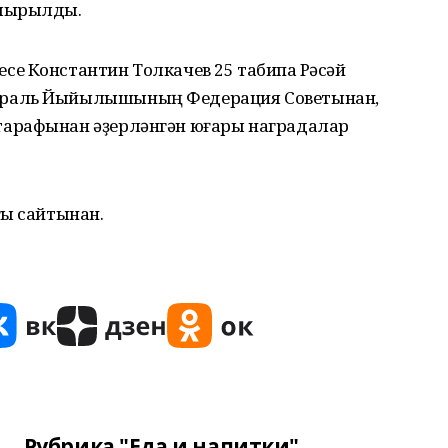
пшырылды.
е Константин Толкачев 25 табипҡа Рәсәй
ераль Йыйылышының Федерация Советынан,
арафынан әҙерләнгән юғары наградалар
ғы сайтынан.
Рубрика "Еда и напитки"