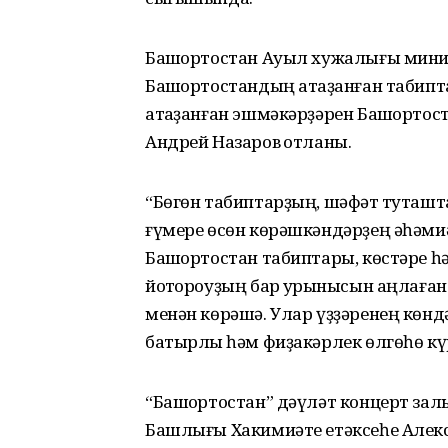
Башҡортостан Ауыл хужалығы мин
Башҡортостандың атҡаҙанған табипт
атҡаҙанған эшмәкәрҙәрен Башҡорто
Андрей Назаров ҡотланы.
“Бөгөн табиптарҙың, шәфҡәт туташ
ғүмере өсөн көрәшкәндәрҙең әһәми
Башҡортостан табиптары, көстәре һ
йоҡтороуҙың бар ҡурҡынысын аңлаған
менән көрәшә. Улар үҙҙәренең көнд
батырлыҡ һәм фиҙакәрлек өлгөһө күр
“Башҡортостан” дәүләт концерт зал
Башлығы Хакимиәте етәксеһе Алекс