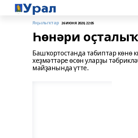
Яңылыҡтар
26 ИЮНЯ 2020, 22:05
Һөнәри оҫталыҡ
Башҡортостанда табиптар көнө к
хеҙмәттәре өсөн уларҙы тәбрикл
майҙанында үтте.