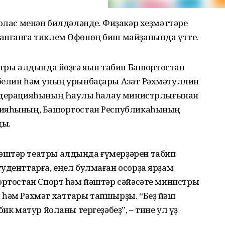
ҡолас менән билдәләнде. Фиҙакәр хеҙмәттәре
анғанға тиклем Өфөнөң биш майҙанында үтте.
атры алдында йөҙгә яҡын табип Башҡортостан
белин һәм уның урынбаҫары Азат Рәхмәтуллин
едерацияһының Һаулыҡ һаҡлау министрлығынан
цияһының, Башҡортостан Республикаһының
ды.
әштәр театры алдында ғүмерҙәрен табип
уденттарға, еңел булмаған осорҙа ярҙам
ҡортостан Спорт һәм йәштәр сәйәсәте министры
 һәм Рәхмәт хаттары тапшырҙы. “Беҙ йәш
ик матур йоланы тергеҙәбеҙ”, – тине ул үҙ