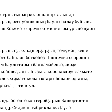
истрлығының колонналар залында
арын, республиканың һаулыҡ һаҡлау буйынса
стан Хөкүмәте премьер-министры урынбаҫары
тарының, фельдшерҙарҙың, ғөмүмән, кеше
әте баһалап бөткөһөҙ. Пандемия осоронда
әм һаулыҡтарын йәлләмәйенсә, сирҙе
 көйөнсә, алғы һыҙыҡта коронавирус зәхмәте
әлек хеҙмәте менән юғары һөнәри оҫталыҡ,
һәтә”, – тине ул.
ында бөгөнгө көн геройҙарын Башҡортостан
андр Сидякин тәбрикләне. Дәүләт