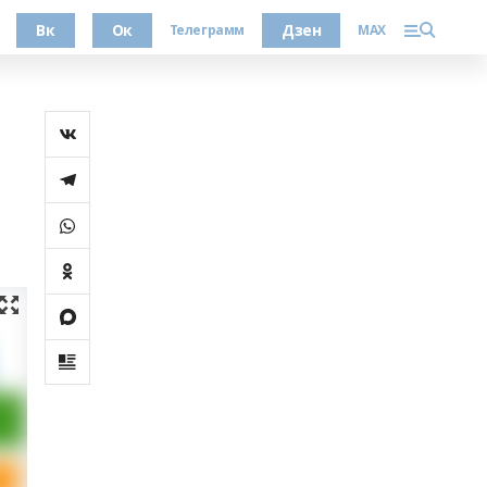
Вк
Ок
Дзен
Телеграмм
MAX