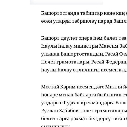
Башҡортостанда табиптар көнө киң 
өсөн уларҙы тәбрикләү парад башл
Башҡорт дәүләт опера һәм балет те
Һаулыҡ һаҡлау министры Максим За
ҡулынан Башҡортостандың, Рәсәй Ф
Почет грамоталары, Рәсәй Федера
һаулыҡ һаҡлау отличнигы исемен ал
Мостай Кәрим исемендәге Милли й
һөнәре менән бәйләргә йыйынған ст
ҡулдарын һуҙған ирекмәндәргә Баш
Руслан Хәбибов Почет грамоталары
белгестәргә рәхмәт белдереү тигән б
сығышында.