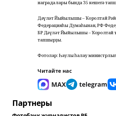
наградалары бында 35 кешегә та
Дәүләт Йыйылышы – Ҡоролтай Рәйес
Федерацияһы Думаһынан, РФ Фед
БР Дәүләт Йыйылышы – Ҡоролтай т
тапшырҙы.
Фотолар: Һаулыҡ һаҡлау министрлы
Читайте нас
Партнеры
Фотобанк журналистов РБ