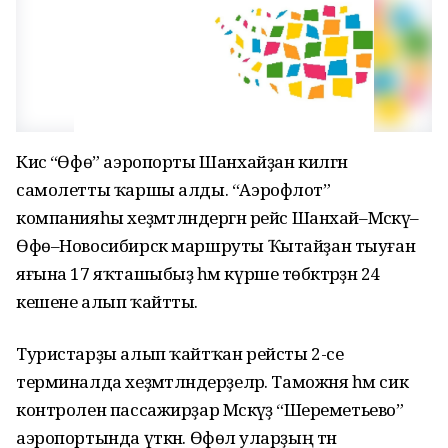
Кисә “Өфө” аэропорты Шанхайҙан килгән
самолетты ҡаршы алды. “Аэрофлот”
компанияһы хеҙмәтләндергән рейс Шанхай–Мәскәү–
Өфө–Новосибирск маршруты Ҡытайҙан тыуған
яғына 17 яҡташыбыҙ һәм күрше төбәктәрҙән 24
кешене алып ҡайтты.
Туристарҙы алып ҡайтҡан рейсты 2-се
терминалда хеҙмәтләндерҙеләр. Таможня һәм сик
контролен пассажирҙар Мәскәүҙә “Шереметьево”
аэропортында үткән. Өфөлә уларҙың тән