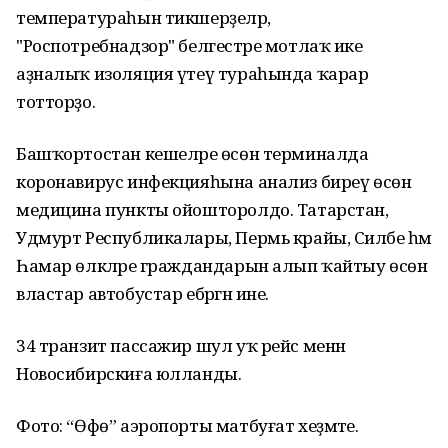
температураһын тикшерҙеләр,
"Роспотребнадзор" белгестәре мотлаҡ ике
аҙналыҡ изоляция үтеү тураһында ҡарар
тотторҙо.
Башҡортостан кешеләре өсөн терминалда
коронавирус инфекцияһына анализ биреү өсөн
медицина пункты ойошторолдо. Татарстан,
Удмурт Республикалары, Пермь крайы, Силәбе һәм
Һамар өлкәләре граждандарын алып ҡайтыу өсөн
властар автобустар ебәргән ине.
34 транзит пассажир шул уҡ рейс менән
Новосибирскиға юлланды.
Фото: “Өфө” аэропорты матбуғат хеҙмәте.