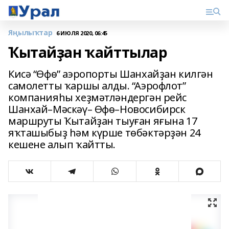
Яңылыҡтар
6 ИЮЛЯ 2020, 06:45
Ҡытайҙан ҡайттылар
Кисә “Өфө” аэропорты Шанхайҙан килгән
самолетты ҡаршы алды. “Аэрофлот”
компанияһы хеҙмәтләндергән рейс
Шанхай–Мәскәү– Өфө–Новосибирск
маршруты Ҡытайҙан тыуған яғына 17
яҡташыбыҙ һәм күрше төбәктәрҙән 24
кешене алып ҡайтты.