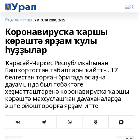
Яңылыҡтар
7 ИЮЛЯ 2020, 05:25
Коронавирусҡа ҡаршы
көрәштә ярҙам ҡулы
һуҙҙылар
Ҡарасәй-Черкес Республикаһынан
Башҡортостан табиптары ҡайтты. 17
белгестән торған бригада өс аҙна
дауамында был төбәктәге
хеҙмәттәштәренә коронавирусҡа ҡаршы
көрәштә махсуслашҡан дауаханаларҙа
эште ойошторорға ярҙам итте.