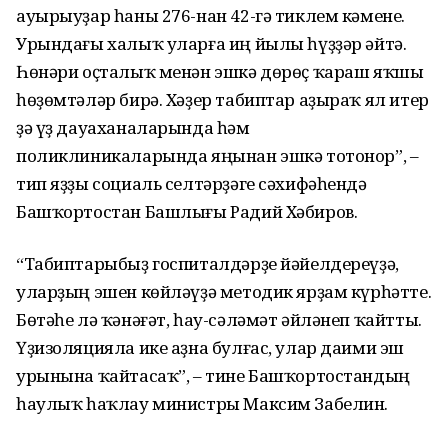
ауырыуҙар һаны 276-нан 42-гә тиклем кәмене.
Урындағы халыҡ уларға иң йылы һүҙҙәр әйтә.
Һөнәри оҫталыҡ менән эшкә дөрөҫ ҡараш яҡшы
һөҙөмтәләр бирә. Хәҙер табиптар аҙыраҡ ял итер
ҙә үҙ дауаханаларында һәм
поликлиникаларында яңынан эшкә тотонор”, –
тип яҙҙы социаль селтәрҙәге сәхифәһендә
Башҡортостан Башлығы Радий Хәбиров.
“Табиптарыбыҙ госпиталдәрҙе йәйелдереүҙә,
уларҙың эшен көйләүҙә методик ярҙам күрһәтте.
Бөтәһе лә ҡәнәғәт, һау-сәләмәт әйләнеп ҡайтты.
Үҙизоляцияла ике аҙна булғас, улар даими эш
урынына ҡайтасаҡ”, – тине Башҡортостандың
һаулыҡ һаҡлау министры Максим Забелин.