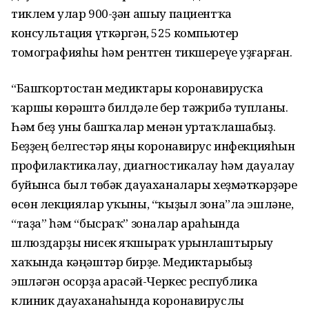
тиклем улар 900-ҙән ашыу пациентҡа
консультация үткәргән, 525 компьютер
томографияһы һәм рентген тикшереүе уҙғарған.
“Башҡортостан медиктары коронавирусҡа
ҡаршы көрәштә билдәле бер тәжрибә тупланы.
Һәм беҙ уны башҡалар менән уртаҡлашабыҙ.
Беҙҙең белгестәр яңы коронавирус инфекцияһын
профилактикалау, диагностикалау һәм дауалау
буйынса был төбәк дауаханалары хеҙмәткәрҙәре
өсөн лекциялар уҡыны, “ҡыҙыл зона”ла эшләне,
“таҙа” һәм “бысраҡ” зоналар араһында
шлюздарҙы нисек яҡшыраҡ урынлаштырыу
хаҡында кәңәштәр бирҙе. Медиктарыбыҙ
эшләгән осорҙа Ҡарасәй-Черкес республика
клиник дауаханаһында коронавируслы