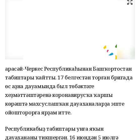
Ҡарасәй-Черкес Республикаһынан Башҡортостан
табиптары ҡайтты. 17 белгестән торған бригада
өс аҙна дауамында был төбәктәге
хеҙмәттәштәренә коронавирусҡа ҡаршы
көрәштә махсуслашҡан дауаханаларҙа эште
ойошторорға ярҙам итте.
Республикабыҙ табиптары унға яҡын
дауахананы тикшергән. 16 июндән 5 июлгә