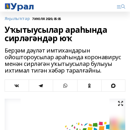
Яңылыҡтар
7 ИЮЛЯ 2020, 05:05
Уҡытыусылар араһында
сирләгәндәр юҡ
Берҙәм дәүләт имтихандарын
ойоштороусылар араһында коронавирус
менән сирләгән уҡытыусылар булыуы
ихтимал тигән хәбәр таралғайны.