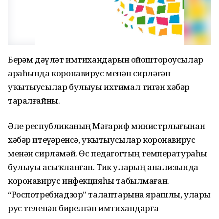
Берҙәм дәүләт имтихандарын ойоштороусылар
араһында коронавирус менән сирләгән
уҡытыусылар булыуы ихтимал тигән хәбәр
таралғайны.
Әле республиканың Мәғариф министрлығынан
хәбәр итеүҙәренсә, уҡытыусылар коронавирус
менән сирләмәй. Өс педагогтың температураһы
булыуы асыҡланған. Тик уларҙың анализында
коронавирус инфекцияһы табылмаған.
“Роспотребнадзор” талаптарына ярашлы, уларҙы
рус теленән бирелгән имтихандарға