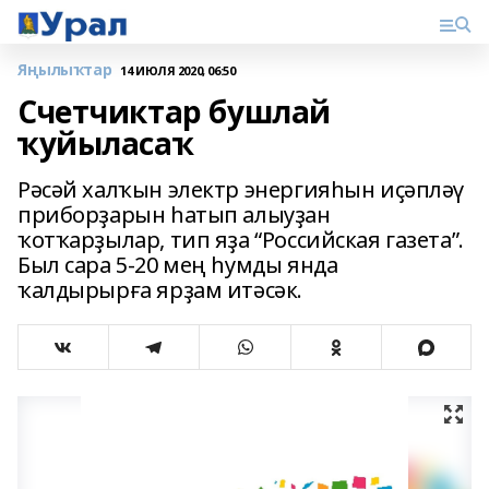
Яңылыҡтар
14 ИЮЛЯ 2020, 06:50
Счетчиктар бушлай
ҡуйыласаҡ
Рәсәй халҡын электр энергияһын иҫәпләү
приборҙарын һатып алыуҙан
ҡотҡарҙылар, тип яҙа “Российская газета”.
Был сара 5-20 мең һумды янда
ҡалдырырға ярҙам итәсәк.