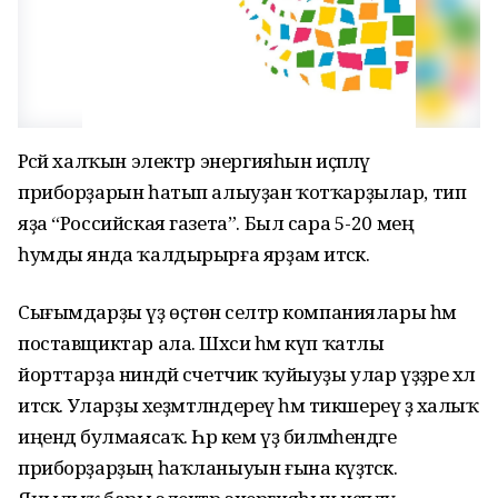
Рәсәй халҡын электр энергияһын иҫәпләү
приборҙарын һатып алыуҙан ҡотҡарҙылар, тип
яҙа “Российская газета”. Был сара 5-20 мең
һумды янда ҡалдырырға ярҙам итәсәк.
Сығымдарҙы үҙ өҫтөнә селтәр компаниялары һәм
поставщиктар ала. Шәхси һәм күп ҡатлы
йорттарҙа ниндәй счетчик ҡуйыуҙы улар үҙҙәре хәл
итәсәк. Уларҙы хеҙмәтләндереү һәм тикшереү ҙә халыҡ
иңендә булмаясаҡ. Һәр кем үҙ биләмәһендәге
приборҙарҙың һаҡланыуын ғына күҙәтәсәк.