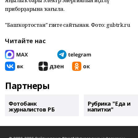
Яңылыҡ бары электр энергияһын иҫәпләү
приборҙарына ҡағыла.
"Башҡортостан" гәзите сайтынан. Фото: gubtrk.ru
Читайте нас
Партнеры
Фотобанк
Рубрика "Еда и
журналистов РБ
напитки"