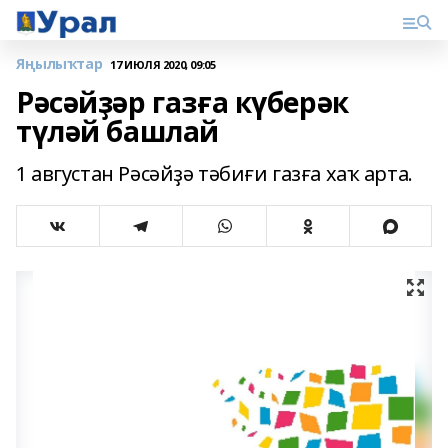
Яңылыҡтар
17 ИЮЛЯ 2020, 09:05
Рәсәйҙәр газға күберәк
түләй башлай
1 августан Рәсәйҙә тәбиғи газға хаҡ арта.