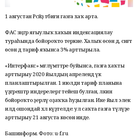
1 августан Рәсәйҙә тәбиғи газға хаҡ арта.
ФАС зәңгәр яғыулыҡ хаҡын индексациялау
тураһында бойороҡто теркәне. Халыҡ өсөн дә, сәнәғәт
өсөн дә тариф яҡынса 3% арттырыла.
«Интерфакс» мәғлүмәттәре буйынса, газға хаҡты
арттырыу 2020 йылдың апрелендә үк
планлаштырылған. 1 июлдән тариф планына
үҙгәрештәр индерелергә тейеш булған, ләкин
бойороҡто әҙерләү оҙаҡҡа һуҙылған. Ике йыл элек
илдә ошондай хәл күҙәтелде: ул саҡта газға түләүҙе
арттырыу 21 августа көсөнә инде.
Башинформ. Фото: u-f.ru