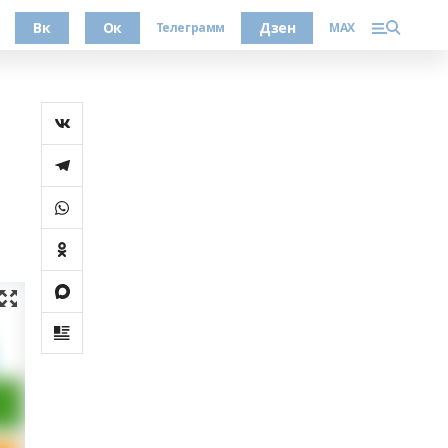
Вк
Ок
Дзен
Телеграмм
MAX