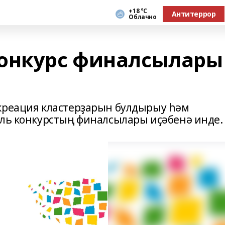
+18 °С
Антитеррор
Облачно
конкурс финалсылары
креация кластерҙарын булдырыу һәм
аль конкурстың финалсылары иҫәбенә инде.