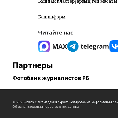
Бындай кластерҙарҙың төп маҡсаты
Башинформ.
Читайте нас
Партнеры
Фотобанк журналистов РБ
© 2020-2026 Сайт издания "Урал" Копирование информации сай
Об использовании персональных данных