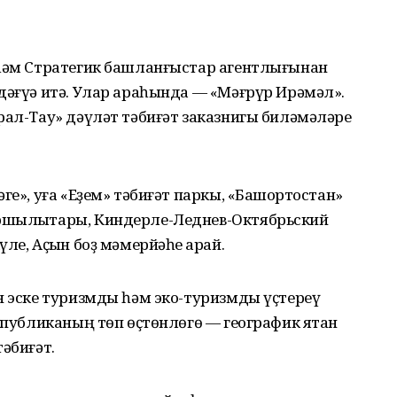
 һәм Стратегик башланғыстар агентлығынан
дәғүә итә. Улар араһында — «Мәғрүр Ирәмәл».
рал-Тау» дәүләт тәбиғәт заказнигы биләмәләре
ге», уға «Еҙем» тәбиғәт паркы, «Башҡортостан»
ршылыҡтары, Киндерле-Леднев-Октябрьский
ле, Аҫҡын боҙ мәмерйәһе ҡарай.
н эске туризмды һәм эко-туризмды үҫтереү
спубликаның төп өҫтөнлөгө — географик яҡтан
әбиғәт.