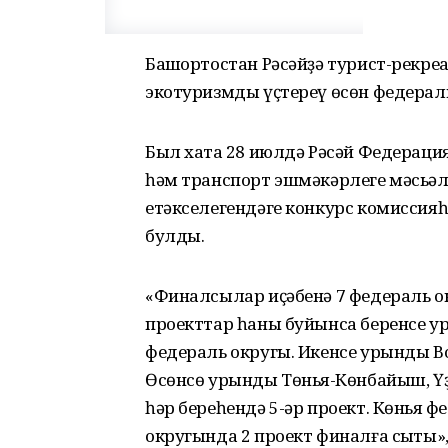
Башҡортостан Рәсәйҙә турист-рекр
экотуризмды үҫтереү өсөн федерал
Был хаҡта 28 июлдә Рәсәй Федераци
һәм транспорт эшмәкәрлеге мәсьәл
етәкселегендәге конкурс комисси
булды.
«Финалсылар иҫәбенә 7 федераль окр
проекттар һаны буйынса беренсе у
федераль округы. Икенсе урынды В
Өсөнсө урынды Төньяҡ-Көнбайыш, Ү
һәр береһендә 5-әр проект. Көньяҡ 
округында 2 проект финалға сыҡты»