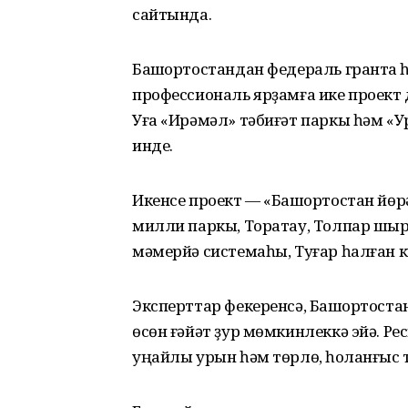
сайтында.
Башҡортостандан федераль грантҡа
профессиональ ярҙамға ике проект 
Уға «Ирәмәл» тәбиғәт паркы һәм «У
инде.
Икенсе проект — «Башҡортостан йөрә
милли паркы, Торатау, Толпар шы
мәмерйә системаһы, Туғар һалған кү
Эксперттар фекеренсә, Башҡортоста
өсөн ғәйәт ҙур мөмкинлеккә эйә. Ре
уңайлы урын һәм төрлө, һоҡланғыс т