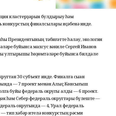
еация кластерҙарын булдырыу һәм
ь конкурстың финалсылары иҫәбенә инде.
яһы Президентының тәбиғәтте һаҡлау, экология
әләре буйынса махсус вәкиле Сергей Иванов
яһы ултырышы һөҙөмтәләре буйынса билдәле
угтан 30 субъект инде. Финалға сыҡҡан
рында — 7 проект менән Алыҫ Көнсығыш
олга буйы федераль округы алды — 6 проект.
ҙәк һәм Себер федераль округтары бүлеште —
федераль округында — 4, Урал федераль
, — тип хәбәр ителә конкурстың рәсми