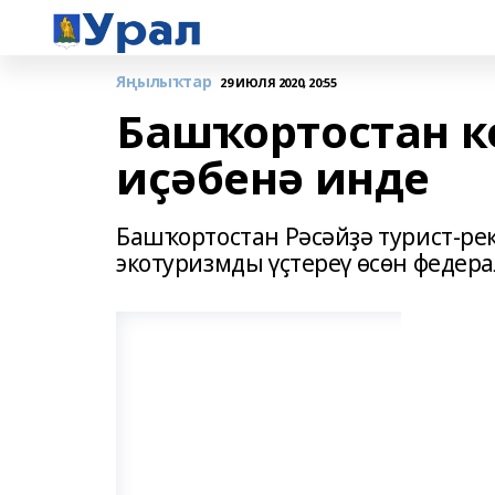
Яңылыҡтар
29 ИЮЛЯ 2020, 20:55
Башҡортостан 
иҫәбенә инде
Башҡортостан Рәсәйҙә турист-ре
экотуризмды үҫтереү өсөн федер