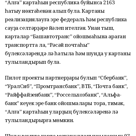
“Алға” картаһын республика буйынса 2163
һатыу нөктәһенән алып була. Картаны
реализациялауға эре федераль һәм республика
сауҙа селтәрҙәре йәлеп ителгән. Унан тыш,
карталар “Башавтотранс” ойошмаһына ҡараған
транспортта ла, “Рәсәй почтаһы”
бүлексәләрендә лә һатыла һәм шунда уҡ картаны
тулыландырып була.
Пилот проекты партнерҙары булып “Сбербанк”,
“УралСиб”, “Промтрансбанк”, ВТБ, “Почта банк”,
“Райффайзенбанк”, “Россельхозбанк”, “Альфа-
банк” кеүек эре банк ойошмалары тора, тимәк,
“Алға” картаһын уларҙың бүлексәләренә лә
тулыландырырға мөмкин.
Шул уҡ ваҡытта карта менән ҡулланыусыларҙың 97