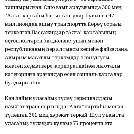
тапшырылған. Ошо ваҡыт арауығында 300 мең
“Алға” картаһы һатылған, улар буйынса 97
миллиондан ашыу транспортта йөрөү осрағы
теркәлгән.Пассажирҙар “Алға” картаһының
өҫтөнлөктәрен билдәләне: уның менән
республиканың һәр алтынсы кешеһе файҙалана.
Айырым маҡсатлы төркөмдәр өсөн уҡыусы,
мәктәп хеҙмәткәре, корпоратив һәм льготалы
категорияға ҡарағандар өсөн социаль карталар
булдырылған.
Көн һайын ҡулаҡсаһыҙ түләү терминалдары
йәмәғәт транспортында “Алға” картаһы менән
түләнгән 361 мең хәрәкәт теркәй. Шул уҡ ваҡытта
ҡулаҡсаһыҙ түләүҙәр күләме 75 процентҡа етә.