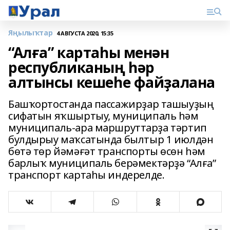
Яңылыҡтар
4 АВГУСТА 2020, 15:35
“Алға” картаһы менән
республиканың һәр
алтынсы кешеһе файҙалана
Башҡортостанда пассажирҙар ташыуҙың
сифатын яҡшыртыу, муниципаль һәм
муниципаль-ара маршруттарҙа тәртип
булдырыу маҡсатында былтыр 1 июлдән
бөтә төр йәмәғәт транспорты өсөн һәм
барлыҡ муниципаль берәмектәрҙә “Алға”
транспорт картаһы индерелде.