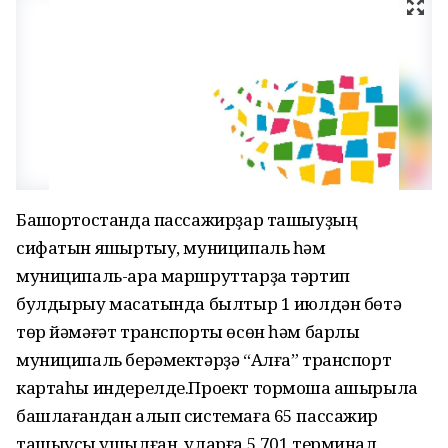
Башҡортостанда пассажирҙар ташыуҙың
сифатын яҡшыртыу, муниципаль һәм
муниципаль-ара маршруттарҙа тәртип
булдырыу маҡсатында былтыр 1 июлдән бөтә
төр йәмәғәт транспорты өсөн һәм барлыҡ
муниципаль берәмектәрҙә “Алға” транспорт
картаһы индерелде.Проект тормошҡа ашырыла
башлағандан алып системаға 65 пассажир
ташыусы ҡушылған, уларға 5 701 терминал