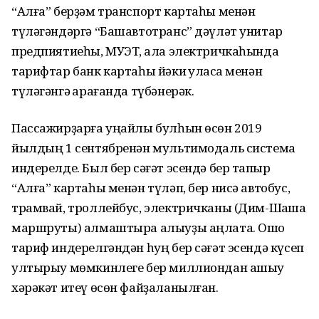
“Алға” берҙәм транспорт картаһы менән
түләгәндәргә “Башавтотранс” дәүләт унитар
предпиятиеһы, МУЭТ, ҡала электричкаһында
тарифтар банк картаһы йәки ҡулаҡса менән
түләгәнгә ҡарағанда түбәнерәк.
Пассажирҙарға уңайлы булһын өсөн 2019
йылдың 1 сентябренән мультимо­даль система
индерелде. Был бер сәғәт эсендә бер тапҡыр
“Алға” картаһы менән түләп, бер нисә автобус,
трамвай, троллейбус, электричканы (Дим-Шаҡша
маршруты) алмаштыра алыуҙы аңлата. Ошо
тариф индерелгәндән һуң бер сәғәт эсендә күсеп
ултырыу мөмкинлеге бер миллиондан ашыу
хәрәкәт итеү өсөн файҙаланылған.