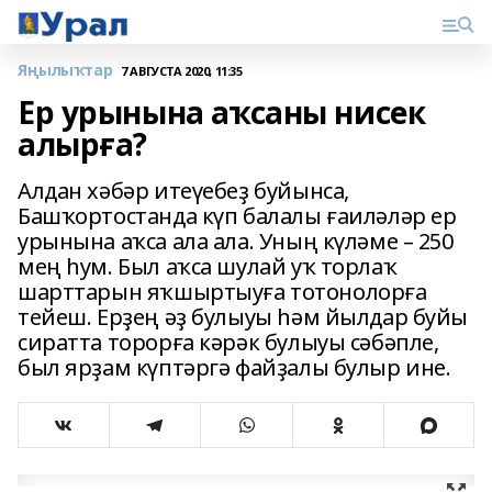
Яңылыҡтар
7 АВГУСТА 2020, 11:35
Ер урынына аҡсаны нисек
алырға?
Алдан хәбәр итеүебеҙ буйынса,
Башҡортостанда күп балалы ғаиләләр ер
урынына аҡса ала ала. Уның күләме – 250
мең һум. Был аҡса шулай уҡ торлаҡ
шарттарын яҡшыртыуға тотонолорға
тейеш. Ерҙең әҙ булыуы һәм йылдар буйы
сиратта торорға кәрәк булыуы сәбәпле,
был ярҙам күптәргә файҙалы булыр ине.