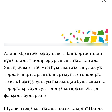
Алдан хәбәр итеүебеҙ буйынса, Башҡортостанда
күп балалы ғаиләләр ер урынына аҡса ала ала.
Уның күләме – 250 мең һум. Был аҡса шулай уҡ
торлаҡ шарттарын яҡшыртыуға тотонолорға
тейеш. Ерҙең әҙ булыуы һәм йылдар буйы сиратта
торорға кәрәк булыуы сәбәпле, был ярҙам күптәргә
файҙалы булыр ине.
Шулай итеп, был аҡсаны нисек алырға? Ниндәй