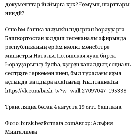
документтар йыйырға кәрәк? Ғөмүмән, шарттары
ниндәй?
Ошо һәм башҡа ҡыҙыҡһындырған һорауҙарға
Башҡортостан юлдаш телеканалы эфирында
республиканың ер һәм мөлкәт мөнәсәбәттәре
министры Наталья Полянская яуап бирәсәк.
Һорауҙарығыҙ булһа, хәҙерҙән каналдың социаль
селтәрҙәге төркөмөнә инеп, был туралағы яҙма
аҫтында ҡалдыра алаһығыҙ. Һылтанмаһы
https://vk.com/bash_tv?w=wall-27097047_195338
Трансляция бөгөн 4 августа 19 сәғәттә башлана.
Фото: birsk.bezformata.comАвтор: Альфия
Мингалиева