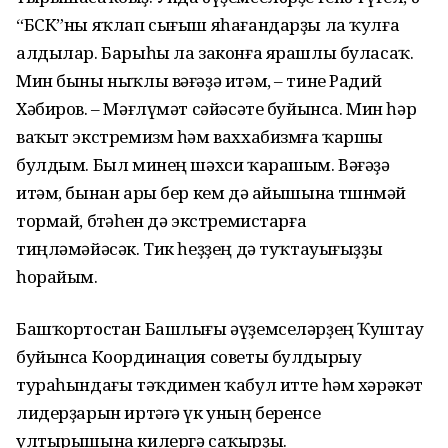
“БСК”ны яҡлап сығыш яһағандарҙы ла ҡулға
алдылар. Барыһы ла законға ярашлы буласаҡ.
Мин быны ныҡлы вәғәҙә итәм, – тине Радий
Хәбиров. – Мәғлүмәт сәйәсәте буйынса. Мин һәр
ваҡыт экстремизм һәм ваххабизмға ҡаршы
булдым. Был минең шәхси ҡарашым. Вәғәҙә
итәм, бынан ары бер кем дә айышына төшөнмәй
тормай, бөтәһен дә экстремистарға
тиңләмәйәсәк. Тик һеҙҙең дә туҡтауығыҙҙы
һорайым.
Башҡортостан Башлығы әүҙемселәрҙең Ҡуштау
буйынса Координация советы булдырыу
тураһындағы тәҡдимен ҡабул итте һәм хәрәкәт
лидерҙарын иртәгә үк уның беренсе
ултырышына килергә саҡырҙы.