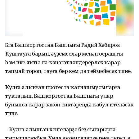
Бөгөн Башҡортостан Башлығы Радий Хәбиров
Ҡуштауға барып, әүҙемселәр менән осрашты
һәм ике яҡты ла ҡәнәғәтләндерерлек ҡарар
тапмай тороп, тауға бер кем дә теймәйәсәк тине.
Ҡулға алынған протеста ҡатнашыусыларға
туҡталып, Башҡортостан Башлығы улар
буйынса ҡарар закон сиктәрендә ҡабул ителәсәк
тине.
– Ҡулға алынған кешеләрҙе беҙ сығарырға
тырышасаҡбыҙ. Унда әүҙемселәрҙе генә түгел, ә