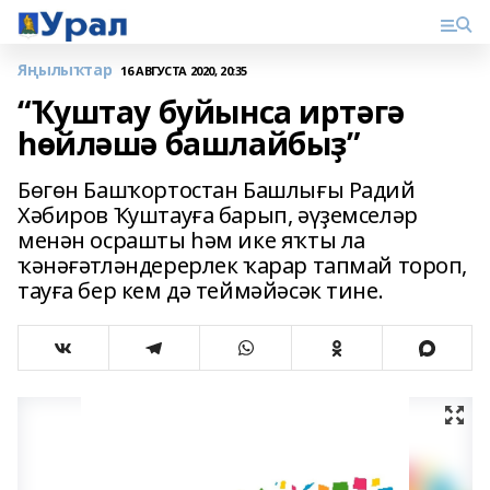
Яңылыҡтар
16 АВГУСТА 2020, 20:35
“Ҡуштау буйынса иртәгә
һөйләшә башлайбыҙ”
Бөгөн Башҡортостан Башлығы Радий
Хәбиров Ҡуштауға барып, әүҙемселәр
менән осрашты һәм ике яҡты ла
ҡәнәғәтләндерерлек ҡарар тапмай тороп,
тауға бер кем дә теймәйәсәк тине.