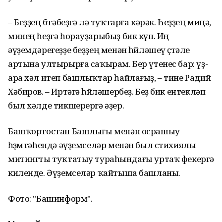
– Беҙҙең бөтәбеҙгә лә туҡтарға кәрәк. Һеҙҙең миңә,
минең һеҙгә һорауҙарыбыҙ бик күп. Иң
әүҙемдәрегеҙҙе беҙҙең менән һөйләшеү өҫтәле
артына ултырырға саҡырам. Бер үтенес бар: үҙ-
ара хәл итеп башлыҡтар һайлағыҙ, – тине Радий
Хәбиров. – Иртәгә һөйләшербеҙ. Беҙ бик ентекләп
был хәлде тикшерергә әҙер.
Башҡортостан Башлығы менән осрашыу
һөҙөмтәһендә әүҙемселәр менән был стихиялы
митингты туҡтатыу тураһындағы уртаҡ фекергә
киленде. Әүҙемселәр ҡайтыша башланы.
Фото: "Башинформ".