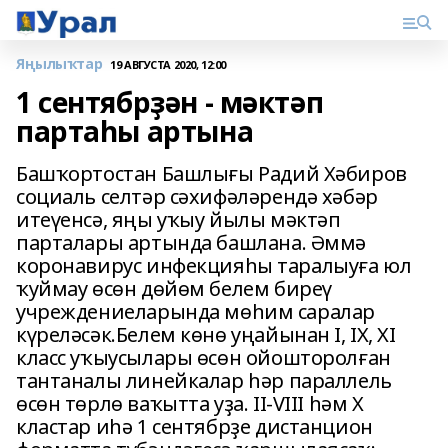
Яңылыҡтар
19 АВГУСТА 2020, 12:00
1 сентябрҙән - мәктәп
партаһы артына
Башҡортостан Башлығы Радий Хәбиров
социаль селтәр сәхифәләрендә хәбәр
итеүенсә, яңы уҡыу йылы мәктәп
парталары артында башлана. Әммә
коронавирус инфекцияһы таралыуға юл
ҡуймау ѳсѳн дѳйѳм белем биреү
учреждениеларында мѳһим саралар
күреләсәк.Белем кѳнѳ уңайынан I, IX, XI
класс уҡыусылары ѳсѳн ойошторолған
тантаналы линейкалар һәр параллель
ѳсѳн тѳрлѳ ваҡытта уҙа. II-VIII һәм X
кластар иһә 1 сентябрҙе дистанцион