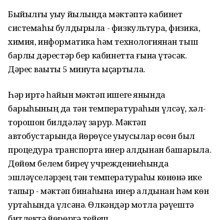
Быйылғы уҡыу йылында мәктәптә кабинет
системаһы булдырыла - физкультура, физика,
химия, информатика һәм технологиянан тыш
барлыҡ дәрестәр бер кабинетта ғына үтәсәк.
Дәрес ваҡыты 5 минутҡа ҡыҫҡартыла.
Һәр иртә һайын мәктәп ишеге янында
барыһының да тән температураһын үлсәү, хәл-
торошон билдәләү зарур. Мәктәп
автобустарында йѳрѳүсе уҡыусылар ѳсѳн был
процедура транспортҡа инер алдынан башҡарыла.
Дѳйѳм белем биреү учреждениеһында
эшләүселәрҙең тән температураһы кѳнѳнә ике
тапҡыр - мәктәп бинаһына инер алдынан һәм кѳн
уртаһында үлсәнә. Ѳлкәндәр мотлаҡ рәүештә
битлектә йѳрѳргә тейеш.