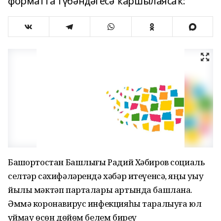
форматта түбәндәгесә ҡаршылаясаҡ:
Башҡортостан Башлығы Радий Хәбиров социаль
селтәр сәхифәләрендә хәбәр итеүенсә, яңы уҡыу
йылы мәктәп парталары артында башлана.
Әммә коронавирус инфекцияһы таралыуға юл
ҡуймау ѳсѳн дѳйѳм белем биреү