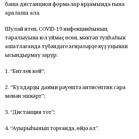
башҡа дистанцион формалар ярҙамында ғына
аралаша ала.
Шулай итеп, COVID-19 инфекцияһының
таралыуына юл ҡуймаҫ ѳсѳн, мәктәп тупһаһын
ашатлағанда түбәндәге ҡағиҙәләрҙе күҙ уңынан
ысҡындырмау зарур:
1. “Битлек кей”;
2. “Ҡулдарҙы даими рәүештә антисептик сара
менән эшкәрт”;
3. “Дистанция тот”;
4. “Ауырыҡһынып торғанда, ѳйҙә ҡал”.