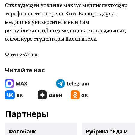
Сикләүҙәрҙең үтәлеше махсус мединспекторҙар
тарафынан тикшерелә. Быға Башҡорт дәүләт
медицина университетының һәм
республиканың һигеҙ медицина колледжының
ѳлкән курс студентары йәлеп ителә.
Фото: zs74.ru
Читайте нас
Партнеры
Фотобанк
Рубрика "Еда и