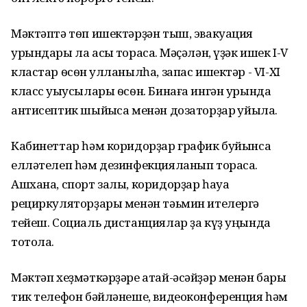
Мәктәптә тѳп ишектәрҙән тыш, эвакуация
урындары ла асыҡ торасаҡ. Мәҫәлән, үҙәк ишек I-V
кластар ѳсѳн ҡулланылһа, запас ишектәр - VI-XI
класс уҡыусылары ѳсѳн. Бинаға ингән урында
антисептик шыйыҡса менән дозаторҙар ҡуйыла.
Кабинеттар һәм коридорҙар график буйынса
елләтелеп һәм дезинфекцияланып торасаҡ.
Ашхана, спорт залы, коридорҙар һауа
рециркуляторҙары менән тәьмин ителергә
тейеш. Социаль дистанциялар ҙа күҙ уңында
тотола.
Мәктәп хеҙмәткәрҙәре атай-әсәйҙәр менән бары
тик телефон бәйләнеше, видеоконференция һәм