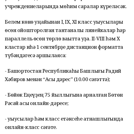
учреждениеларында мѳһим саралар күреләсәк.
Белем кѳнѳ уңайынан I, IX, XI класс уҡыусылары
ѳсѳн ойошторолған тантаналы линейкалар һәр
параллель ѳсѳн тѳрлѳ ваҡытта уҙа. II-VIII һәм X
кластар иһә 1 сентябрҙе дистанцион форматта
түбәндәгесә ҡаршылаясаҡ:
- Башҡортостан Республикаһы Башлығы Радий
Хәбиров менән “Асыҡ дәрес” (10.00 сәғәттә);
- Бѳйѳк Еңеүҙең 75 йыллығына арналған Бѳтѳн
Рәсәй асыҡ онлайн-дәресе;
- уҡыусылар һәм класс етәксеһе ҡатнашлығында
онлайн-класс сәғәте.