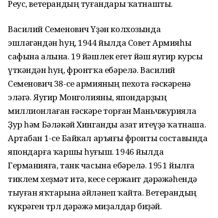
Реус, ветерандың туғандары ҡатнашты.
Василий Семенович Үҙән колхозында
эшләгәндән һуң, 1944 йылда Совет Армияһы
сафына алына. 19 йәшлек егет йәш яугир курсы
үткәндән һуң, фронтҡа ебәрелә. Василий
Семенович 38-се армияның пехота ғәскәренә
эләгә. Яугир Монголияны, япондарҙың
миллионлаған ғәскәре торған Маньчжурияла
Ҙур һәм Бәләкәй Хинганды азат итеүҙә ҡатнаша.
Артабан 1-се Байкал аръяғы фронты составында
япондарға ҡаршы һуғыш. 1946 йылда
Германияға, танк часына ебәрелә. 1951 йылға
тиклем хеҙмәт итә, кесе сержант дәрәжәһендә
тыуған яҡтарына әйләнеп ҡайта. Ветерандың
күкрәген төрлө дәрәжә миҙалдар биҙәй.