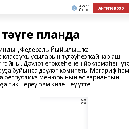
+27 °С
Антитеррор
Ясно
 тәүге планда
утиндың Федераль Йыйылышҡа
класс уҡыусыларын түләүһеҙ ҡайнар аш
ғайны. Дәүләт етәксеһенең йөкләмәһен үт
уҙа буйынса дәүләт комитеты Мәғариф һә
тә республика менюһының өс вариантын
ҙа тикшереү һәм килешеү үтте.