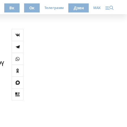
Вк
Ок
Дзен
Телеграмм
MAX
әү
м