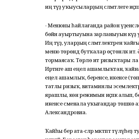
иң тәүҙә уҡыусыларҙың сәләмәтлеге иҫәп
- Менюны һайлағанда район үҙенсәл
бөйән ауыртыуына зарланыуын күҙ 
Иң тәүҙә, уларҙың сәләмәтлектәрен 
меню төрөндә бутҡалар өҫтөнләк итә.
тормаясаҡ. Төрлө ит ризыҡтары ла ин
Иртәнге аш еңел ашамлыҡтан, ҡайна
еңел ашамлыҡ, беренсе, икенсе (төп 
татлы ризыҡ, витаминлы эсемлектәрҙә
ярашлы, көн режимын иҫәпкә алып, бе
икенсе сменала уҡығандар төшкө аш 
Александровна.
Ҡайһы бер ата-әсәләр мәктәптә түләүһ