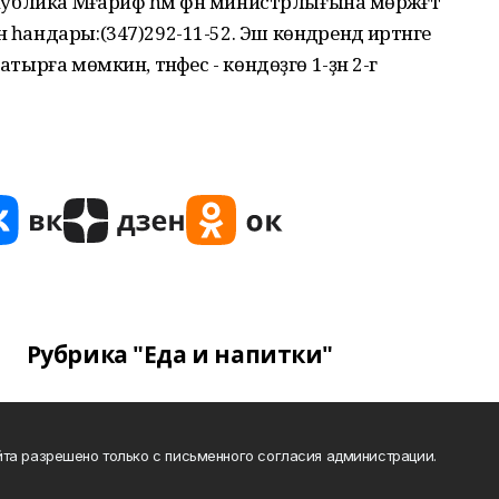
публика Мәғариф һәм фән министрлығына мөрәжәғәт
 һандары:(347)292-11-52. Эш көндәрендә иртәнге
тырға мөмкин, тәнәфес - көндөҙгө 1-ҙән 2-гә
Рубрика "Еда и напитки"
та разрешено только с письменного согласия администрации.