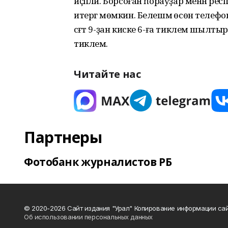
иҫәпләй. Борсоған һорауҙар менән рес
итергә мөмкин. Белешмә өсөн телефон
сәғәт 9-ҙан киске 6-ға тиклем шылтыра
тиклем.
Читайте нас
Партнеры
Фотобанк журналистов РБ
© 2020-2026 Сайт издания "Урал" Копирование информации сай
Об использовании персональных данных