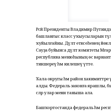
Рәсәй Президенты Владимир Путинд
башланғыс класс уҡыусыларын түлә
ҡуйылғайны. Дәүләт етәксеһенең йө
Сауҙа буйынса дәүләт комитеты Мәғар
республика менюһының өс вариантын
тикшереү һәм килешеү үтте.
Ҡала округы һәм район хакимиәттәре 
алды. Федераль законға ярашлы, бы
әсәләр улар менән таныша ала.
Башҡортостанда федераль һәм респу