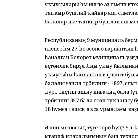
уҡыусылары һәм ишле аҙ тәьмин ителг
тапҡыр бушлай ҡайнар аш, сәләмәтле
балалар ике тапҡыр бушлай аш менән
Республиканың 9 муниципаль берәме
икенсе һәм 27-һе өсөнсө вариантын
һаналған Белорет муниципаль үҙи
өҫтөнлөк бирҙе. Яңы уҡыу йылына
уҡыусыһы һайланған вариант буйы
балалы ғаиләлә тәрбиәләнгән - 1897, сәл
дүрт тиҫтәнән ашыу инвалид бала (үтк
тәрбиәләнгән 357 бала өсөн туҡланы
18 һумға төшәсәк, аҡса урындағы ҡа
Ә ниңә менюның тәүге төрө һуң? Ул
мәғариф идаралығының баш технол