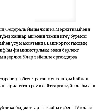
ың Федераль Йыйылышҡа Мөрәжәғәтнамәһендә
үһеҙ ҡайнар аш менән тәьмин итеү бурысы
кләмәһен үтәү маҡсатында Башҡортостандың
иф һәм фән министрлығы менән берлектә
 әҙерләне. Улар тейешле органдарҙа
үҙҙәренең төбәгенә яраған менюларҙы һайлап
л варианттар рәсми сайттарға ҡуйыла һәм ата-
блика бюджеттары аҡсаһы иҫәбенә I-IV класс