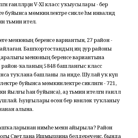
ән ғаиләләрҙән V-XI класс уҡыусылары - бер
ге буйынса мөмкинлектәре сикле һәм инвалид
 тәьмин ителә.
ге менюның беренсе вариантын, 27 район -
 һайлаған. Башҡортостандың иң ҙур районы
даралығы менюның беренсе вариантына
н район-ҡаланың 5848 башланғыс класс
нса туҡлана башланы ла инде. Шулай уҡ күп
әмәтлектәре буйынса мөмкинлектәре сикләнгән - 721,
ән йылғы һан буйынса), аҙ тәьмин ителгән ғаиләлә
у бушлай. Һуңғылары өсөн бер көнлөк туҡланыу
ҙнанан алына.
 башҡаларынан нимәһе менән айырыла? Район
огы Светлана Ишмырҙина белдереүенсә, бында