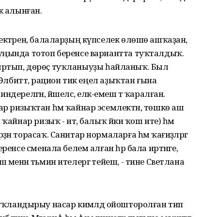
кә алынған.
ектәрен, балаларҙың күпселек өлөшө ашҡаҙан,
уңында тотоп беренсе вариантта туҡталдыҡ.
ҡайғыртып, дөрөҫ туҡланыуҙы һайланыҡ. Был
 Әлбиттә, рацион тик еңел аҙыҡтан ғына
дерелгән, йәшелсә, еләк-емеш тә ҡаралған.
р ризыҡтан һәм ҡайнар эсемлектән, төшкө аш
ҡайнар ризыҡ - ит, балыҡ йәки ҡош ите) һәм
н торасаҡ. Санитар нормаларға һәм ҡағиҙәләргә
ренсе сменала белем алған һәр бала иртәнге, ә
менән тәьмин ителергә тейеш, - тине Светлана
еҙ туҡландырыу насар кимәлдә ойошторолған тип