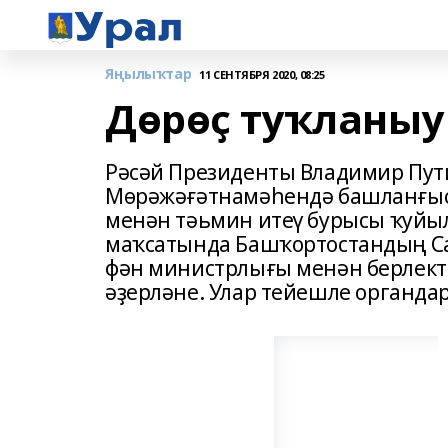
Яңылыҡтар
11 СЕНТЯБРЯ 2020, 08:25
Дөрөҫ туҡланыу
Рәсәй Президенты Владимир П
Мөрәжәғәтнамәһендә башланғыс 
менән тәьмин итеү бурысы ҡуйыл
маҡсатында Башҡортостандың Са
фән министрлығы менән берлек
әҙерләне. Улар тейешле органдар