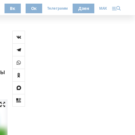
Вк
Ок
Дзен
Телеграмм
MAX
лы