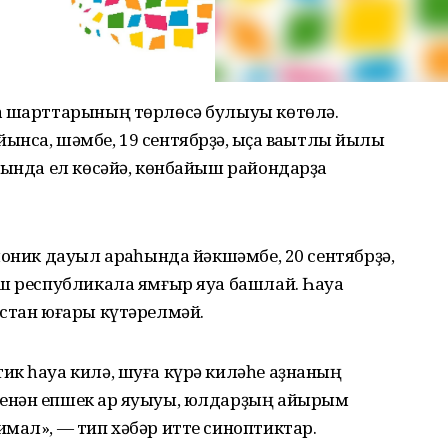
а шарттарының төрлөсә булыуы көтөлә.
нса, шәмбе, 19 сентябрҙә, ҡыҫҡа ваҡытлы йылы
һында ел көсәйә, көнбайыш райондарҙа
лоник дауыл арҡаһында йәкшәмбе, 20 сентябрҙә,
ош республикала ямғыр яуа башлай. Һауа
устан юғары күтәрелмәй.
ик һауа килә, шуға күрә киләһе аҙнаның
енән епшек ҡар яуыуы, юлдарҙың айырым
мал», — тип хәбәр итте синоптиктар.