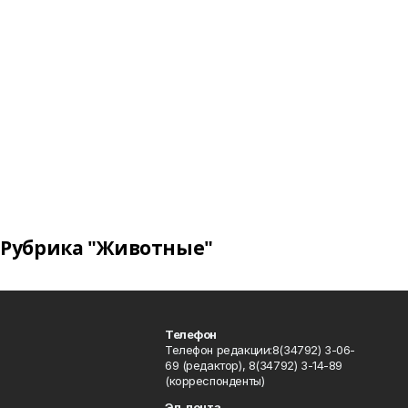
Рубрика "Животные"
Телефон
Телефон редакции:8(34792) 3-06-
69 (редактор), 8(34792) 3-14-89
(корреспонденты)
Эл. почта