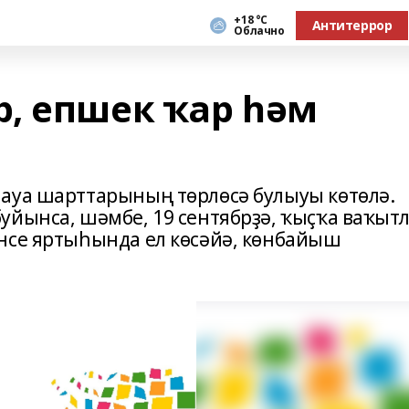
+18 °С
Антитеррор
Облачно
, епшек ҡар һәм
ауа шарттарының төрлөсә булыуы көтөлә.
уйынса, шәмбе, 19 сентябрҙә, ҡыҫҡа ваҡыт
нсе яртыһында ел көсәйә, көнбайыш