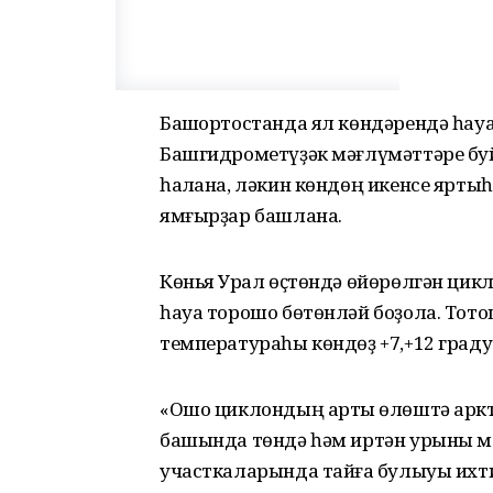
Башҡортостанда ял көндәрендә һау
Башгидрометүҙәк мәғлүмәттәре буйы
һаҡлана, ләкин көндөң икенсе ярты
ямғырҙар башлана.
Көньяҡ Урал өҫтөндә өйөрөлгән цик
һауа торошо бөтөнләй боҙола. Тот
температураһы көндөҙ +7,+12 град
«Ошо циклондың артҡы өлөштә аркт
башында төндә һәм иртән урыны м
участкаларында тайғаҡ булыуы ихти