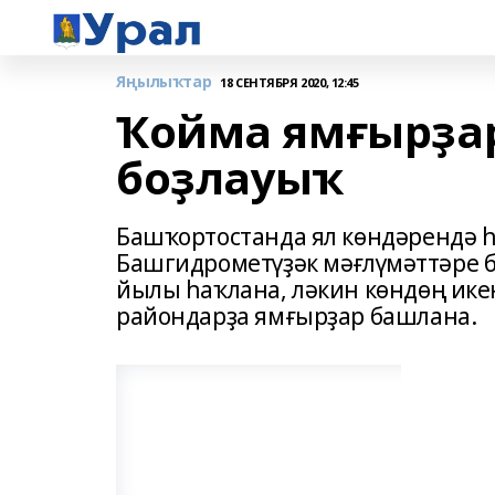
Яңылыҡтар
18 СЕНТЯБРЯ 2020, 12:45
Ҡойма ямғырҙар
боҙлауыҡ
Башҡортостанда ял көндәрендә һ
Башгидрометүҙәк мәғлүмәттәре б
йылы һаҡлана, ләкин көндөң ике
райондарҙа ямғырҙар башлана.