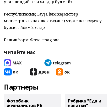
унда ниндәй генә хәлдәр булмай».
Республиканың Сауҙа һәм хеҙмәттәр
министрлығына ошо ҡағиҙәнең үтәлешен күҙәтеү
бурысы йөкмәтелде.
Башинформ. Фото: imag.one
Читайте нас
Партнеры
Фотобанк
Рубрика "Еда и
журналистов РБ
напитки"