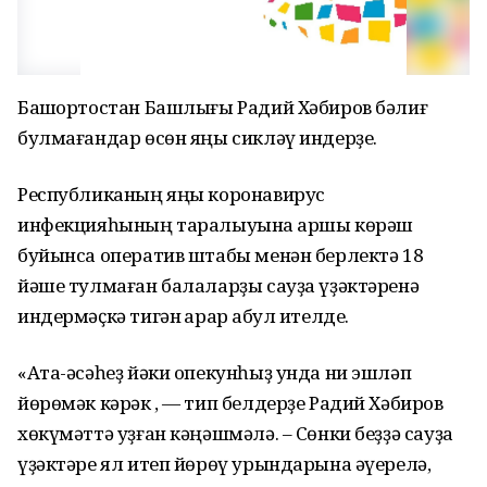
Башҡортостан Башлығы Радий Хәбиров бәлиғ
булмағандар өсөн яңы сикләү индерҙе.
Республиканың яңы коронавирус
инфекцияһының таралыуына ҡаршы көрәш
буйынса оператив штабы менән берлектә 18
йәше тулмаған балаларҙы сауҙа үҙәктәренә
индермәҫкә тигән ҡарар ҡабул ителде.
«Ата-әсәһеҙ йәки опекунһыҙ унда ни эшләп
йөрөмәк кәрәк , — тип белдерҙе Радий Хәбиров
хөкүмәттә уҙған кәңәшмәлә. – Сөнки беҙҙә сауҙа
үҙәктәре ял итеп йөрөү урындарына әүерелә,