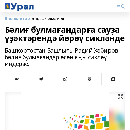
Яңылыҡтар
9 НОЯБРЯ 2020, 11:40
Бәлиғ булмағандарға сауҙа
үҙәктәрендә йөрөү сикләнде
Башҡортостан Башлығы Радий Хәбиров
бәлиғ булмағандар өсөн яңы сикләү
индерҙе.