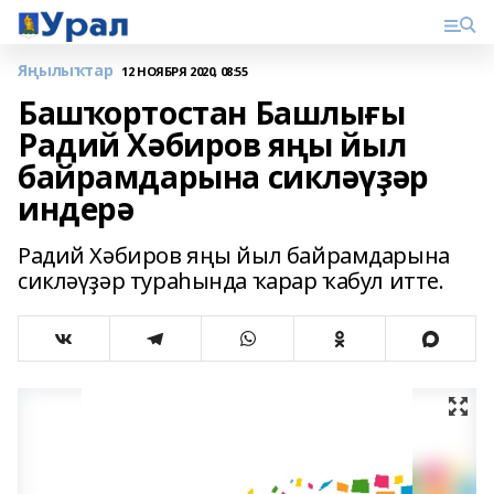
Яңылыҡтар
12 НОЯБРЯ 2020, 08:55
Башҡортостан Башлығы
Радий Хәбиров яңы йыл
байрамдарына сикләүҙәр
индерә
Радий Хәбиров яңы йыл байрамдарына
сикләүҙәр тураһында ҡарар ҡабул итте.