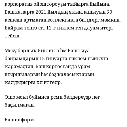
корпоратив ойоштороуҙы тыйырға йыйына.
Башҡаларға 2021 йылдың яҡынлашыуын 50
кешенән артмаған коллективта билдәләргә мөмкин.
Байрам төнгө сәғәт 12-гә тиклем генә дауам итергә
тейеш.
Мәскәү барлыҡ Яңы йыл һәм Раштыуа
байрамдарын 15 ғинуарға тиклем тыйыуға
ҡарамаҫтан, Башҡортостанда урам
шыршыларын һәм боҙ ҡаласыҡтарын
ҡалдырырға хәл иттеләр.
Ошо мәсьәлә буйынса рәсми белдереүҙәр әлегә
баҫылмаған.
Башинформ.