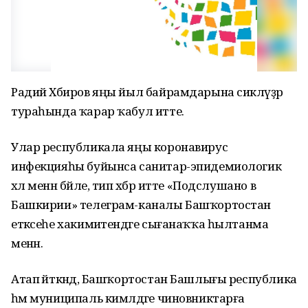
Радий Хәбиров яңы йыл байрамдарына сикләүҙәр
тураһында ҡарар ҡабул итте.
Улар республикала яңы коронавирус
инфекцияһы буйынса санитар-эпидемиологик
хәл менән бәйле, тип хәбәр итте «Подслушано в
Башкирии» телеграм-каналы Башҡортостан
етәксеһе хакимиәтендәге сығанаҡҡа һылтанма
менән.
Атап әйткәндә, Башҡортостан Башлығы республика
һәм муниципаль кимәлдәге чиновниктарға