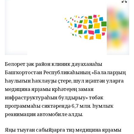
Белорет үҙәк район клиник дауаханаһы
Башҡортостан Республикаһының «Балаларҙың
һаулығын һаҡлауҙы үҫтереү, шул иҫәптән уларға
медицина ярҙамы күрһәтеүҙең заман
инфраструктураһын булдырыу» төбәк
программаһы сиктәрендә 6,7 млн. һумлыҡ
реанимация автомобиле алды.
Яңы тыуған сабыйҙарға тиҙ медицина ярҙамы