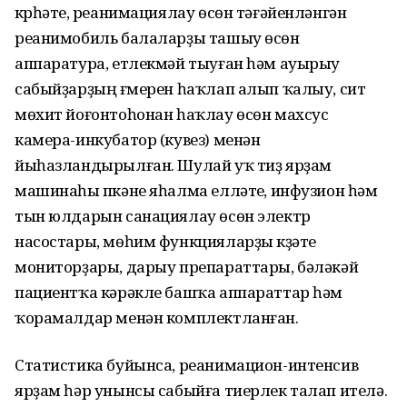
күрһәтеү, реанимациялау өсөн тәғәйенләнгән
реанимобиль балаларҙы ташыу өсөн
аппаратура, етлекмәй тыуған һәм ауырыу
сабыйҙарҙың ғүмерен һаҡлап алып ҡалыу, сит
мөхит йоғонтоһонан һаҡлау өсөн махсус
камера-инкубатор (кувез) менән
йыһазландырылған. Шулай уҡ тиҙ ярҙам
машинаһы үпкәне яһалма елләтеү, инфузион һәм
тын юлдарын санациялау өсөн электр
насостары, мөһим функцияларҙы күҙәтеү
мониторҙары, дарыу препараттары, бәләкәй
пациентҡа кәрәкле башҡа аппараттар һәм
ҡорамалдар менән комплектланған.
Статистика буйынса, реанимацион-интенсив
ярҙам һәр унынсы сабыйға тиерлек талап ителә.