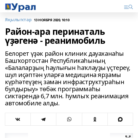
Яңылыҡтар
13 НОЯБРЯ 2020, 10:10
Район-ара перинаталь
үҙәгенә - реанимобиль
Белорет үҙәк район клиник дауаханаһы
Башҡортостан Республикаһының
«Балаларҙың һаулығын һаҡлауҙы үҫтереү,
шул иҫәптән уларға медицина ярҙамы
күрһәтеүҙең заман инфраструктураһын
булдырыу» төбәк программаһы
сиктәрендә 6,7 млн. һумлыҡ реанимация
автомобиле алды.