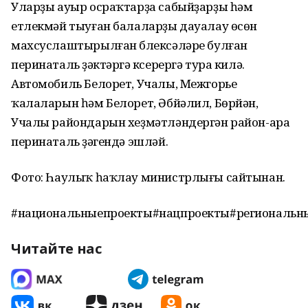
Уларҙы ауыр осраҡтарҙа сабыйҙарҙы һәм
етлекмәй тыуған балаларҙы дауалау өсөн
махсуслаштырылған бүлексәләре булған
перинаталь үҙәктәргә күсерергә тура килә.
Автомобиль Белорет, Учалы, Межгорье
ҡалаларын һәм Белорет, Әбйәлил, Бөрйән,
Учалы райондарын хеҙмәтләндергән район-ара
перинаталь үҙәгендә эшләй.
Фото: Һаулыҡ һаҡлау министрлығы сайтынан.
#национальныепроекты#нацпроекты#региональн
Читайте нас