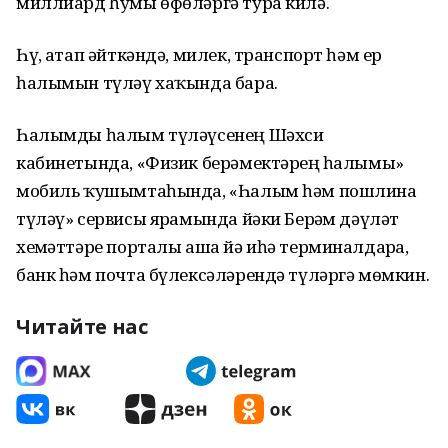
миллиард һумы өфөләргә тура килә.
Һүҙ, атап әйткәндә, милек, транспорт һәм ер
һалымын түләү хаҡында бара.
Һалымды һалым түләүсенең Шәхси
кабинетында, «Физик берәмектәрҙең һалымы»
мобиль ҡушымтаһында, «Һалым һәм пошлина
түләү» сервисы ярҙамында йәки Берҙәм дәүләт
хеҙмәттәре порталы аша йә иһә терминалдарҙа,
банк һәм почта бүлексәләрендә түләргә мөмкин.
Читайте нас