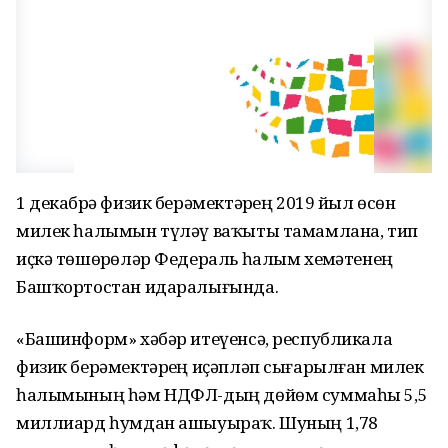
1 декабрҙә физик берәмектәрҙең 2019 йыл өсөн
милек һалымын түләү ваҡыты тамамлана, тип
иҫкә төшөрҙөләр Федераль һалым хеҙмәтенең
Башҡортостан идаралығында.
«Башинформ» хәбәр итеүенсә, республикала
физик берәмектәрҙең иҫәпләп сығарылған милек
һалымының һәм НДФЛ-дың дөйөм суммаһы 5,5
миллиард һумдан ашыуыраҡ. Шуның 1,78