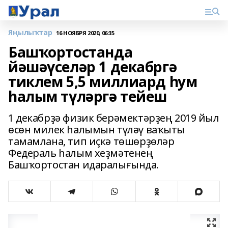
Яңылыҡтар
16 НОЯБРЯ 2020, 06:35
Башҡортостанда
йәшәүселәр 1 декабргә
тиклем 5,5 миллиард һум
һалым түләргә тейеш
1 декабрҙә физик берәмектәрҙең 2019 йыл
өсөн милек һалымын түләү ваҡыты
тамамлана, тип иҫкә төшөрҙөләр
Федераль һалым хеҙмәтенең
Башҡортостан идаралығында.