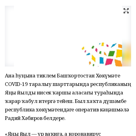
Аҙна һуңына тиклем Башҡортостан Хөкүмәте
COVID-19 таралыу шарттарында республиканың
Яңы йылды нисек ҡаршы аласағы тураһында
ҡарар ҡабул итергә тейеш. Был хаҡта дүшәмбе
республика хөкүмәтендәге оператив кәңәшмәлә
Радий Хәбиров белдерҙе.
«Яңы йыл — ҙур ваҡиға, а коронавирус