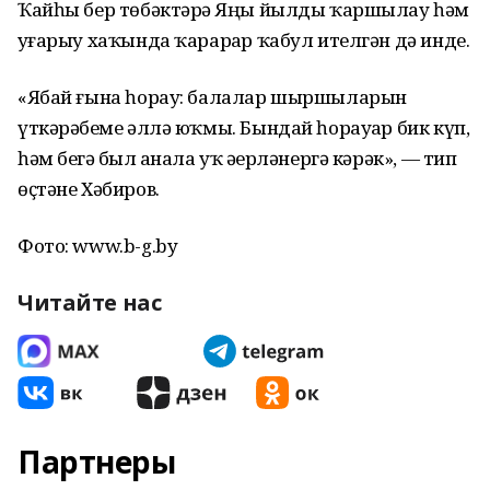
Ҡайһы бер төбәктәрҙә Яңы йылды ҡаршылау һәм
уҙғарыу хаҡында ҡарарҙар ҡабул ителгән дә инде.
«Ябай ғына һорау: балалар шыршыларын
үткәрәбеҙме әллә юҡмы. Бындай һорауҙар бик күп,
һәм беҙгә был аҙнала уҡ әҙерләнергә кәрәк», — тип
өҫтәне Хәбиров.
Фото: www.b-g.by
Читайте нас
Партнеры