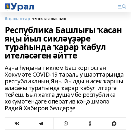
Яңылыҡтар
17 НОЯБРЯ 2020, 06:00
Республика Башлығы ҡасан
яңы йыл сикләүҙәре
тураһында ҡарар ҡабул
ителәсәген әйтте
Аҙна һуңына тиклем Башҡортостан
Хөкүмәте COVID-19 таралыу шарттарында
республиканың Яңы йылды нисек ҡаршы
аласағы тураһында ҡарар ҡабул итергә
тейеш. Был хаҡта дүшәмбе республика
хөкүмәтендәге оператив кәңәшмәлә
Радий Хәбиров белдерҙе.