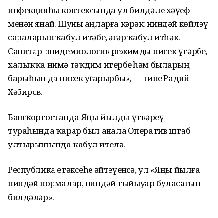
инфекцияһы контексында ул билдәле хәүеф
менән янай. Шуны аңларға кәрәк: ниндәй көйләү
сараларын ҡабул итәбеҙ, әгәр ҡабул итһәк.
Санитар-эпидемиологик режимды нисек үтәрбеҙ,
халыҡҡа нимә тәҡдим итербеҙ һәм быларҙың
барыһын да нисек уҙғарырбыҙ», — тине Радий
Хәбиров.
Башҡортостанда Яңы йылды үткәреү
тураһында ҡарар был аҙнала Оператив штаб
ултырышында ҡабул ителә.
Республика етәксеһе әйтеүенсә, ул «Яңы йылға
ниндәй нормалар, ниндәй тыйыуҙар буласағын
билдәләр».