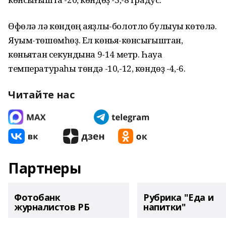
Өфөлә лә көндөң аяҙлы-болотло булыуы көтөлә.
Яуым-төшөмһөҙ. Ел көньяҡ-көнсығыштан,
көньяҡтан секундына 9-14 метр. Һауа
температураһы төндә -10,-12, көндөҙ -4,-6.
Читайте нас
Партнеры
Фотобанк
Рубрика "Еда и
журналистов РБ
напитки"