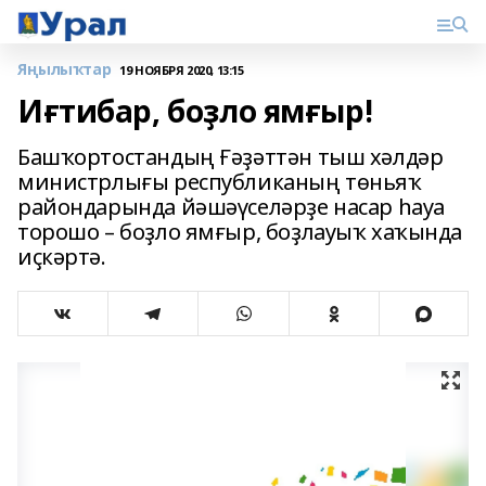
Яңылыҡтар
19 НОЯБРЯ 2020, 13:15
Иғтибар, боҙло ямғыр!
Башҡортостандың Ғәҙәттән тыш хәлдәр
министрлығы республиканың төньяҡ
райондарында йәшәүселәрҙе насар һауа
торошо – боҙло ямғыр, боҙлауыҡ хаҡында
иҫкәртә.