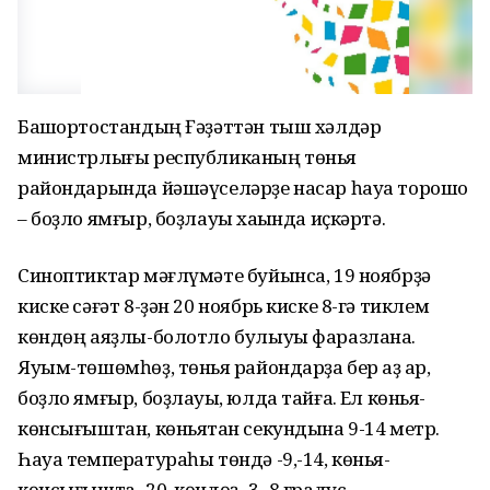
Башҡортостандың Ғәҙәттән тыш хәлдәр
министрлығы республиканың төньяҡ
райондарында йәшәүселәрҙе насар һауа торошо
– боҙло ямғыр, боҙлауыҡ хаҡында иҫкәртә.
Синоптиктар мәғлүмәте буйынса, 19 ноябрҙә
киске сәғәт 8-ҙән 20 ноябрь киске 8-гә тиклем
көндөң аяҙлы-болотло булыуы фаразлана.
Яуым-төшөмһөҙ, төньяҡ райондарҙа бер аҙ ҡар,
боҙло ямғыр, боҙлауыҡ, юлда тайғаҡ. Ел көньяҡ-
көнсығыштан, көньяҡтан секундына 9-14 метр.
Һауа температураһы төндә -9,-14, көньяҡ-
көнсығышта -20, көндөҙ -3,-8 градус.