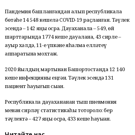
Пандемия башланғандан алып республикала
бөтәһе 14 548 кешелә COVID-19 раҫланған. Тәүлек
эсендә – 142 яңы осраҡ. Дауаханала – 549, өй
шарттарында 1774 кеше дауалана, 43 сирле –
ауыр хәлдә, 11-е үпкәне яһалма елләтеү
аппаратына мохтаж.
2020 йылдың мартынан Башҡортостанда 12 140
кеше инфекцияны еңгән. Тәүлек эсендә 131
пациент һауығып сыҡҡан.
Республикала дауахананан тыш пневмония
менән сирләү статистикаһы тотороҡло: бер
тәүлектә – 427 яңы осраҡ, 433 кеше һауыҡҡан.
Читайте нас