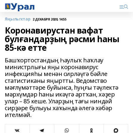
Яңылыҡтар
2 ДЕКАБРЯ 2020, 14:55
Коронавирустан вафат
булғандарҙың рәсми һаны
85-кә етте
Башҡортостандың Һаулыҡ һаҡлау
министрлығы яңы коронавирус
инфекцияһы менән сирләүгә бәйле
статистиканы яңыртты. Ведомство
мәғлүмәттәре буйынса, һуңғы тәүлектә
мәрхүмдәр һаны икәүгә артҡан, хәҙер
улар – 85 кеше. Уларҙың тағы ниндәй
сирҙәре булыуы хаҡында әлегә хәбәр
ителмәй.