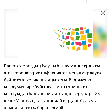
Башҡортостандың Һаулыҡ һаҡлау министрлығы
яңы коронавирус инфекцияһы менән сирләүгә
бәйле статистиканы яңыртты. Ведомство
мәғлүмәттәре буйынса, һуңғы тәүлектә
мәрхүмдәр һаны икәүгә артҡан, хәҙер улар – 85
кеше. Уларҙың тағы ниндәй сирҙәре булыуы
хаҡында әлегә хәбәр ителмәй.