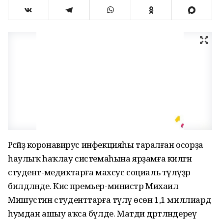
Рәсәйҙә коронавирус инфекцияһы таралған осорҙа
һаулыҡ һаҡлау системаһына ярҙамға килгән
студент-медиктарға махсус социаль түләүҙәр
билдәләнде. Кисә премьер-министр Михаил
Мишустин студенттарға түләү өсөн 1,1 миллиард
һумдан ашыу аҡса бүлде. Матди дәртләндереү