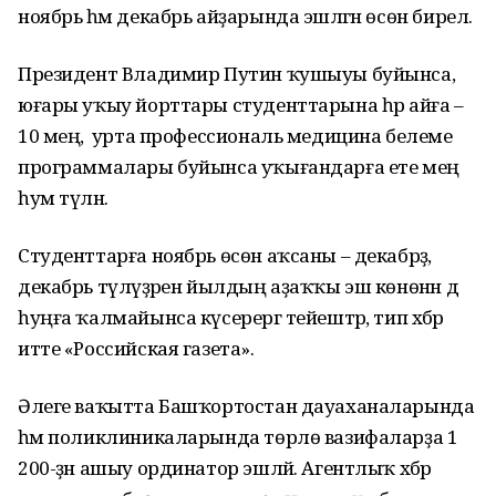
ноябрь һәм декабрь айҙарында эшләгән өсөн бирелә.
Президент Владимир Путин ҡушыуы буйынса,
юғары уҡыу йорттары студенттарына һәр айға –
10 мең, ә урта профессиональ медицина белеме
программалары буйынса уҡығандарға ете мең
һум түләнә.
Студенттарға ноябрь өсөн аҡсаны – декабрҙә, ә
декабрь түләүҙәрен йылдың аҙаҡҡы эш көнөнән дә
һуңға ҡалмайынса күсерергә тейештәр, тип хәбәр
итте «Российская газета».
Әлеге ваҡытта Башҡортостан дауаханаларында
һәм поликлиникаларында төрлө вазифаларҙа 1
200-ҙән ашыу ординатор эшләй. Агентлыҡ хәбәр