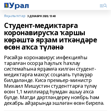
Яңылыҡтар
3 ДЕКАБРЯ 2020, 13:40
Студент-медиктарға
коронавирусҡа ҡаршы
көрәштә ярҙам иткәндәре
өсөн аҡса түләнә
Рәсәйҙә коронавирус инфекцияһы
таралған осорҙа һаулыҡ һаҡлау
системаһына ярҙамға килгән студент-
медиктарға махсус социаль түләүҙәр
билдәләнде. Кисә премьер-министр
Михаил Мишустин студенттарға түләү
өсөн 1,1 миллиард һумдан ашыу аҡса
бүлде. Матди дәртләндереү ноябрь һәм
декабрь айҙарында эшләгән өсөн бирелә.