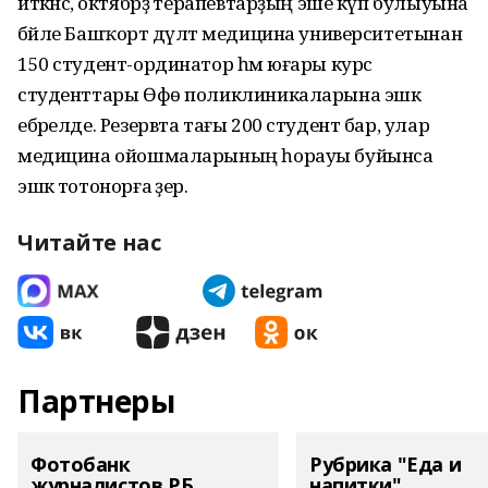
иткәнсә, октябрҙә терапевтарҙың эше күп булыуына
бәйле Башҡорт дәүләт медицина университетынан
150 студент-ординатор һәм юғары курс
студенттары Өфө поликлиникаларына эшкә
ебәрелде. Резервта тағы 200 студент бар, улар
медицина ойошмаларының һорауы буйынса
эшкә тотонорға әҙер.
Читайте нас
Партнеры
Фотобанк
Рубрика "Еда и
журналистов РБ
напитки"