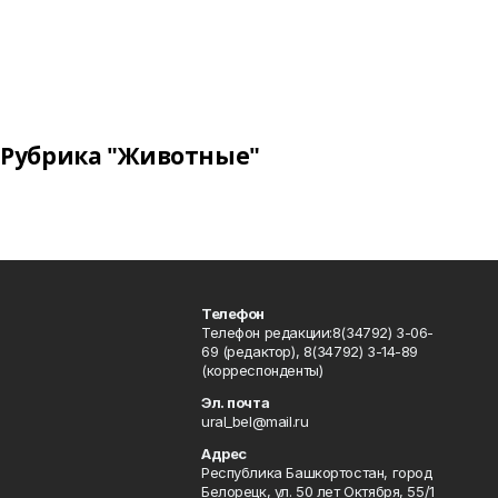
Рубрика "Животные"
Телефон
Телефон редакции:8(34792) 3-06-
69 (редактор), 8(34792) 3-14-89
(корреспонденты)
Эл. почта
ural_bel@mail.ru
Адрес
Республика Башкортостан, город
Белорецк, ул. 50 лет Октября, 55/1