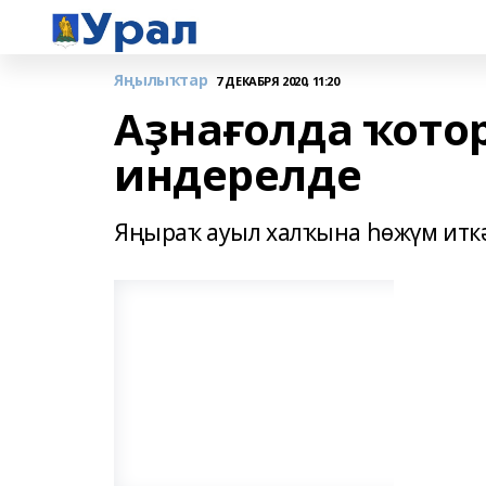
Яңылыҡтар
7 ДЕКАБРЯ 2020, 11:20
Аҙнағолда ҡото
индерелде
Яңыраҡ ауыл халҡына һөжүм иткә