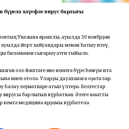
н бүрелә хәүефле вирус барлығы
ровтың Указына ярашлы, ауылда 30 ноябрҙән
е ауылда йорт хайуандары менән һатыу итеү,
ҙы биләмәнән сығарыу ҡәтғи тыйыла.
әшәгән оло йәштәге ике кешегә бүре һөжүм итә.
рына инеп ҡотола. Уларҙы дауаханаға оҙаталар.
уҡ һаҡлау хеҙмәткәре атып үлтерә. Белгестәр
оу вирусы барлығын күрһәткән. Әлеге ваҡытты
р кемгә медицина ярҙамы күрһәтелә.