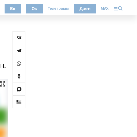
Вк
Ок
Дзен
Телеграмм
MAX
н.