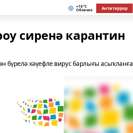
+16 °С
Антитеррор
Облачно
роу сиренә карантин
н бүрелә хәүефле вирус барлығы асыҡланға