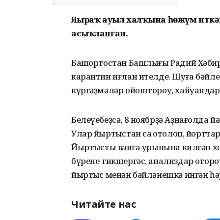
Яңыраҡ ауыл халҡына һөжүм иткә
асыҡланған.
Башҡортостан Башлығы Радий Хәби
карантин иғлан ителде. Шуға бәйл
күргәҙмәләр ойоштороу, хайуандар
Белеүебеҙсә, 8 ноябрҙә Аҙнағолда й
Улар йыртҡыстан саҡ ҡотолоп, йортта
Йыртҡысты ваҡиға урынына килгән хоҡ
бүрене тикшергәс, анализдар ҡотор
йыртҡыс менән бәйләнешкә ингән һә
Читайте нас