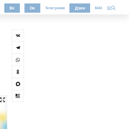
Вк
Ок
Дзен
Телеграмм
MAX