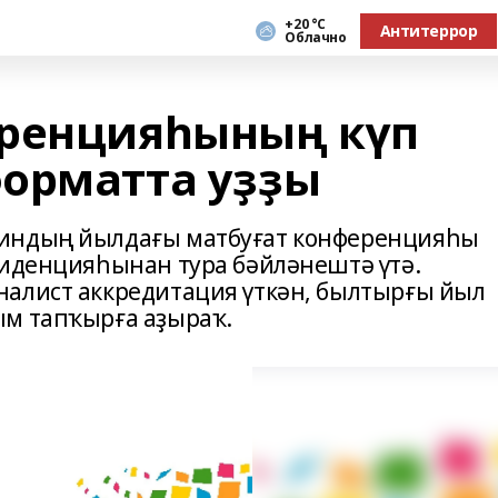
+20 °С
Антитеррор
Облачно
еренцияһының күп
орматта уҙҙы
тиндың йылдағы матбуғат конференцияһы
зиденцияһынан тура бәйләнештә үтә.
налист аккредитация үткән, былтырғы йыл
ым тапҡырға аҙыраҡ.