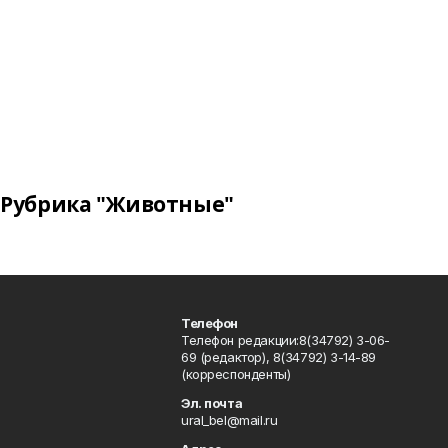
Рубрика "Животные"
Телефон
Телефон редакции:8(34792) 3-06-
69 (редактор), 8(34792) 3-14-89
(корреспонденты)
Эл. почта
ural_bel@mail.ru