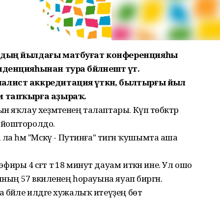
индың йылдағы матбуғат конференцияһы
енцияһынан тура бәйләнештә үтә.
алист аккредитация үткән, былтырғы йыл
м тапҡырға аҙыраҡ.
 яҡлау хеҙмәтенең талаптары. Күп төбәктәр
ойошторолдо.
а һәм "Мәскәү - Путинға" тигән ҡушымта аша
ы 4 сәғәт тә 18 минут дауам иткән ине. Ул ошо
ының 57 вәкиленең һорауына яуап биргән.
бәйле илдәге хужалыҡ итеүҙең бөтә