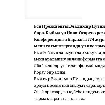
Рәсәй Президенты Владимир Пут
бара. Быйыл ул Ново-Огарево резид
Конференцияға барлығы 774 журн
менән сағыштырғанда ул ике яры
Был Рәсәй ҡулланыусылар хоҡуҡтарын
менән аралашыу онлайн форматта 
Ябай кешеләр уға текст формаһында л
һорау бирә алды.
Былтыр Владимир Путиндың тура эфир
арауыҡ эсендә киң мәғлүмәт саралар
Әле һорауҙарҙың күбеһе пандемияға 
тармаҡтарына ла ҡағыла.