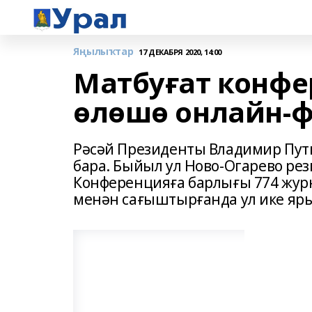
Яңылыҡтар
17 ДЕКАБРЯ 2020, 14:00
Матбуғат конф
өлөшө онлайн-ф
Рәсәй Президенты Владимир Пу
бара. Быйыл ул Ново-Огарево ре
Конференцияға барлығы 774 жур
менән сағыштырғанда ул ике яр