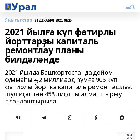
Яңылыҡтар
22 ДЕКАБРЯ 2020, 09:25
2021 йылға күп фатирлы
йорттарҙы капиталь
ремонтлау планы
билдәләнде
2021 йылда Башҡортостанда дөйөм
суммаһы 4,2 миллиард һумға 905 күп
фатирлы йортҡа капиталь ремонт эшләү,
шул иҫәптән 458 лифтты алмаштырыу
планлаштырыла.