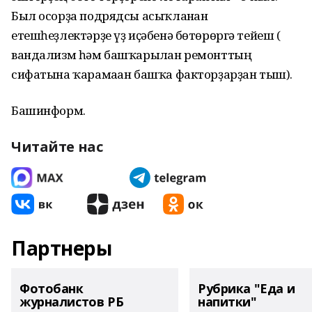
Был осорҙа подрядсы асыҡланған
етешһеҙлектәрҙе үҙ иҫәбенә бөтөрөргә тейеш (
вандализм һәм башҡарылған ремонттың
сифатына ҡарамаған башҡа факторҙарҙан тыш).
Башинформ.
Читайте нас
Партнеры
Фотобанк
Рубрика "Еда и
журналистов РБ
напитки"