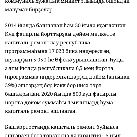
коммуналь хужалыҡ министрлығында ошондай
мәғлүмәт бирҙеләр.
2014 йылда башланған һәм 30 йылға иҫәпләнгән
Күп фатирлы йорттарҙағы дөйөм мөлкәтте
капиталь ремонтлау республика
программаһына 17 023 бина индерелгән,
шуларҙың 5 050-һе Өфөлә урынлашҡан. Һуңғы
алты йылда республикала 6,5 мең йортта
(программаға индерелгәндәрҙең дөйөм һанынан
39%) эштәрҙең бер йәки бер нисә төрө
башҡарылған. 2020 йылда 800 күп фатирлы
йортта дөйөм суммаһы 4 миллиард һумға
капиталь ремонт эшләнгән.
Башҡортостанда капиталь ремонт буйынса
эштәрҙең бөтә төрҙәренә лә гарантия – 5 йыл.