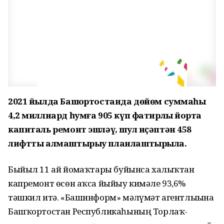
2021 йылда Башҡортостанда дөйөм суммаһы
4,2 миллиард һумға 905 күп фатирлы йортҡа
капиталь ремонт эшләү, шул иҫәптән 458
лифтты алмаштырыу планлаштырыла.
Быйыл 11 ай йомғаҡтары буйынса халыҡтан
капремонт өсөн аҡса йыйыу кимәле 93,6%
тәшкил итә. «Башинформ» мәғлүмәт агентлығына
Башҡортостан Республикаһының Торлаҡ-