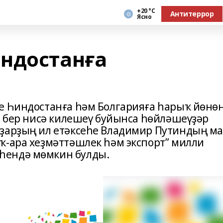
+20 °С
Антитеррор
Ясно
ндостанға
е Һиндостанға һәм Болгарияға һарыҡ йөнө
а бер нисә килешеү буйынса һөйләшеүҙәр
рҙарҙың ил етәксеһе Владимир Путиндың м
ҡ-ара хеҙмәттәшлек һәм экспорт” милли
һендә мөмкин булды.