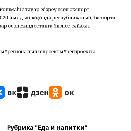
йошмаһы тауар ебәреү өсөн экспорт
2020 йылдың көҙөндә республиканың Экспортҡа
ҙар өсөн Һиндостанға бизнес-сәйәхәт
ты#региональныепроекты#регпроекты
Рубрика "Еда и напитки"