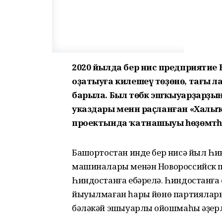
2020 йылда бер нисә предприятие
оҙатыуға килешеү төҙөнө, тағы ла
барыла. Был төбәк эшҡыуарҙарҙы
указдары менән раҫланған «Халыҡ-
проектында ҡатнашыуы һөҙөмтәһ
Башҡортостан инде бер нисә йыл Һи
машиналары менән Новороссийск п
Һиндостанға ебәрелә. Һиндостанға 
йыуылмаған һарыҡ йөнө партиялары
бәләкәй эшҡыуарлыҡ ойошмаһы әҙерл