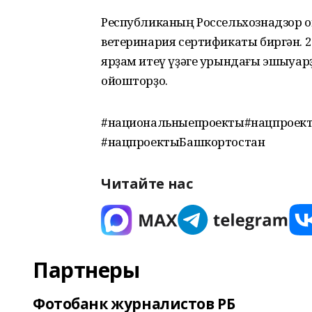
Республиканың Россельхознадзор о
ветеринария сертификаты биргән. 
ярҙам итеү үҙәге урындағы эшҡыуар
ойошторҙо.
#национальныепроекты#нацпроек
#нацпроектыБашкортостан
Читайте нас
Партнеры
Фотобанк журналистов РБ