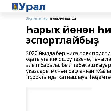
Яңылыҡтар
13 ЯНВАРЯ 2021, 09:31
Һарыҡ йөнөн Һи
эспортлайбыҙ
2020 йылда бер нисә предприяти
оҙатыуға килешеү төҙөнө, тағы л
алып барыла. Был төбәк эшҡыуа
указдары менән раҫланған «Халы
проектында ҡатнашыуы һөҙөмтә