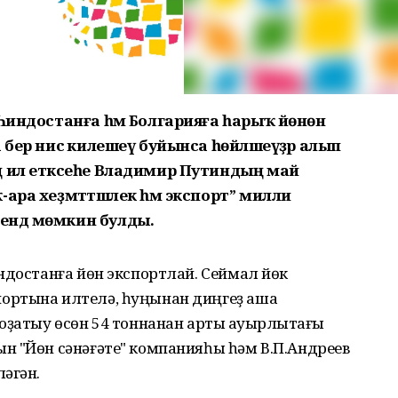
 Һиндостанға һәм Болгарияға һарыҡ йөнөн
 бер нисә килешеү буйынса һөйләшеүҙәр алып
ң ил етәксеһе Владимир Путиндың май
ара хеҙмәттәшлек һәм экспорт” милли
ендә мөмкин булды.
ндостанға йөн экспортлай. Сеймал йөк
ортына илтелә, һуңынан диңгеҙ аша
оҙатыу өсөн 54 тоннанан артыҡ ауырлыҡтағы
н "Йөн сәнәғәте" компанияһы һәм В.П.Андреев
әгән.