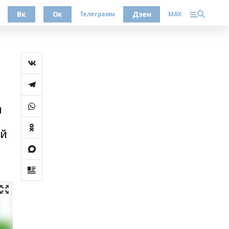
Вк
Ок
Дзен
Телеграмм
MAX
н
ай