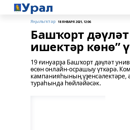
Яңылыҡтар
18 ЯНВАРЯ 2021, 12:06
Башҡорт дәүләт
ишектәр көнө” 
19 ғинуарҙа Башҡорт дәүләт уни
өсөн онлайн-осрашыу үткәрә. Ком
кампанияһының үҙенсәлектәре, 
тураһында һөйләйәсәк.