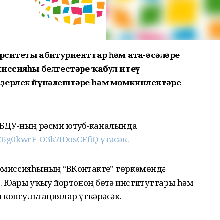
ерситеты абитуриенттар һәм ата-әсәләре
миссияһы белгестәре ҡабул итеү
әҙерлек йүнәлештәре һәм мөмкинлектәре
лә БДУ-ның рәсми ютуб-каналында
C6g0kwrF-O3k7IDosOFfiQ үтәсәк.
 комиссияһының “ВКонтакте” төркөмөндә
. Юғары уҡыу йортоноң бөтә институттары һәм
 консультациялар үткәрәсәк.