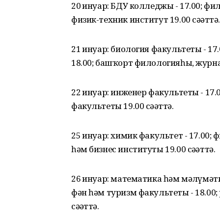
20 ғинуар: БДУ колледжы - 17.00; ф
физик-техник институт 19.00 сәғәттә.
21 ғинуар: биология факультеты - 1
18.00; башҡорт филологияһы, журна
22 ғинуар: инженер факультеты - 17.
факультеты 19.00 сәғәттә.
25 ғинуар: химик факультет - 17.00;
һәм бизнес институты 19.00 сәғәттә.
26 ғинуар: математика һәм мәғлүмәт
фән һәм туризм факультеты - 18.00
сәғәттә.