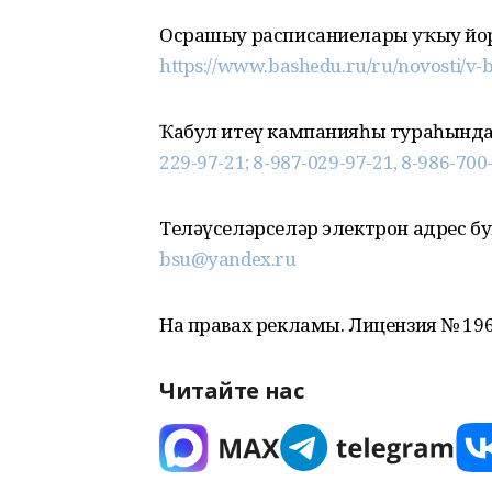
Осрашыу расписаниелары уҡыу йо
https://www.bashedu.ru/ru/novosti/v-b
Ҡабул итеү кампанияһы тураһында
229-97-21; 8-987-029-97-21, 8-986-70
Теләүселәрселәр электрон адрес бу
bsu@yandex.ru
На правах рекламы. Лицензия № 1964 
Читайте нас