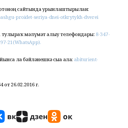
ртоноң сайтында урынлаштырылған:
ashgu-proidet-seriya-dnei-otkrytykh-dverei
 тулыраҡ мәғлүмәт алыу телефондары:
8-347-
0-97-21(WhatsApp).
йынса ла бәйләнешкә сыға ала:
abiturient-
от 26.02.2016 г.