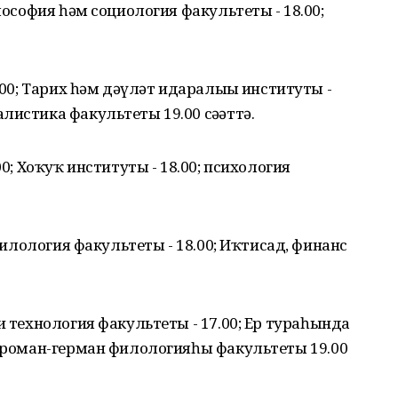
илософия һәм социология факультеты - 18.00;
7.00; Тарих һәм дәүләт идаралығы институты -
листика факультеты 19.00 сәғәттә.
00; Хоҡуҡ институты - 18.00; психология
 филология факультеты - 18.00; Иҡтисад, финанс
и технология факультеты - 17.00; Ер тураһында
; роман-герман филологияһы факультеты 19.00