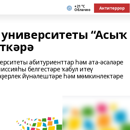
+21 °С
Антитеррор
Облачно
 университеты “Асыҡ
үткәрә
верситеты абитуриенттар һәм ата-әсәләре
иссияһы белгестәре ҡабул итеү
әҙерлек йүнәлештәре һәм мөмкинлектәре