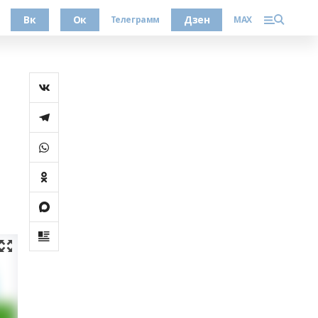
Вк
Ок
Дзен
Телеграмм
MAX