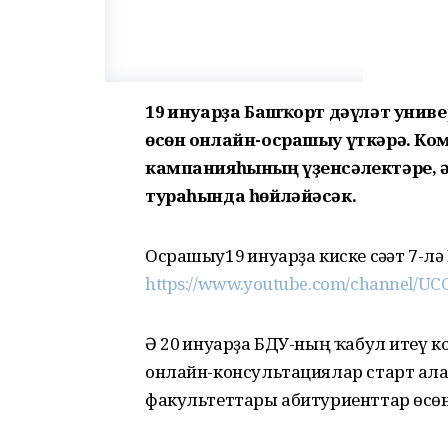
19 ғинуарҙа Башҡорт дәүләт унив
өсөн онлайн-осрашыу үткәрә. Ко
кампанияһының үҙенсәлектәре, 
тураһында һөйләйәсәк.
Осрашыу19 ғинуарҙа киске сәғәт 7-
https://www.youtube.com/channel/UC
Ә 20 ғинуарҙа БДУ-ның ҡабул итеү
онлайн-консультациялар старт ала
факультеттары абитуриенттар өсөн