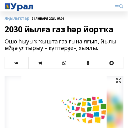
Яңылыҡтар
21 ЯНВАРЯ 2021, 07:01
2030 йылға газ һәр йортҡа
Ошо һыуыҡ ҡышта газ ғына яғып, йылы
өйҙә ултырыу – күптәрҙең хыялы.