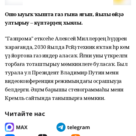
Ошо һыуыҡ ҡышта газ ғына яғып, йылы өйҙә
ултырыу – күптәрҙең хыялы.
"Газпрома" етәксеһе Алексей Миллерҙең һүҙҙәренә
ҡарағанда, 2030 йылда Рәсәйҙә техник яҡтан һәр кем
үҙ йортона газ индерә аласаҡ. Йәғни уны үткәрелгән
торбаға тоташтырыу мөмкинлеге буласаҡ. Был
турала ул Президент Владимир Путин менән
видеоконференция режимындағы осрашыуҙа
белдергән. Әңгәмә барышы стенограммаһы менән
Кремль сайтында танышырға мөмкин.
Читайте нас