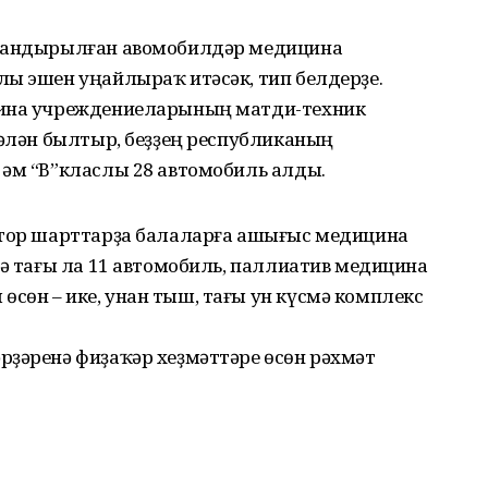
зландырылған авомобилдәр медицина
лы эшен уңайлыраҡ итәсәк, тип белдерҙе.
цина учреждениеларының матди-техник
ҫәлән былтыр, беҙҙең республиканың
һәм “В”класлы 28 автомобиль алды.
атор шарттарҙа балаларға ашығыс медицина
тә тағы ла 11 автомобиль, паллиатив медицина
сөн – ике, унан тыш, тағы ун күсмә комплекс
рҙәренә фиҙаҡәр хеҙмәттәре өсөн рәхмәт