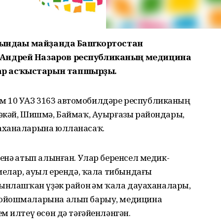
лдындағы майҙанда Башҡортостан
 Андрей Назаров республиканың медицина
р асҡыстарын тапшырҙы.
 һәм 10 УАЗ 3163 автомобилдәре республиканың
әкәй, Шишмә, Баймаҡ, Ауырғазы райондары,
аханаларына юлланасаҡ.
нә һатып алынған. Улар беренсел медик-
иелар, ауыл ерендә, ҡала тибындағы
рынлашҡан үҙәк район һәм ҡала дауаханалары,
 ойошмаларына алып барыу, медицина
м илтеү өсөн дә тәғәйенләнгән.