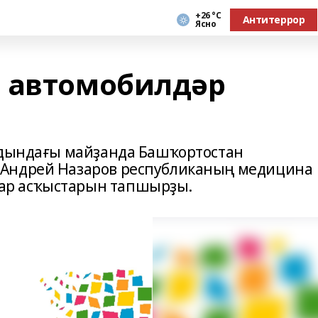
+26 °С
Антитеррор
Ясно
 автомобилдәр
лдындағы майҙанда Башҡортостан
 Андрей Назаров республиканың медицина
ар асҡыстарын тапшырҙы.