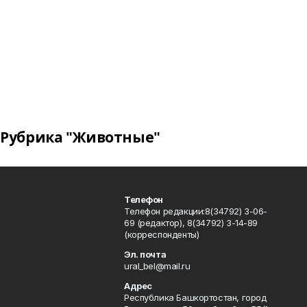
Рубрика "Животные"
Телефон
Телефон редакции:8(34792) 3-06-
69 (редактор), 8(34792) 3-14-89
(корреспонденты)
Эл. почта
ural_bel@mail.ru
Адрес
Республика Башкортостан, город