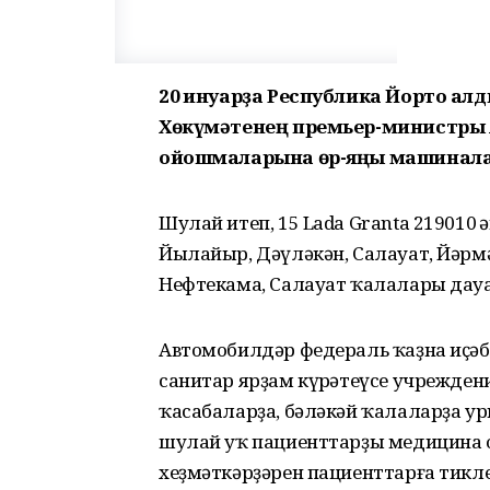
20 ғинуарҙа Республика Йорто а
Хөкүмәтенең премьер-министры
ойошмаларына өр-яңы машинала
Шулай итеп, 15 Lada Granta 219010
Йылайыр, Дәүләкән, Салауат, Йәрм
Нефтекама, Салауат ҡалалары дау
Автомобилдәр федераль ҡаҙна иҫәбе
санитар ярҙам күрһәтеүсе учрежден
ҡасабаларҙа, бәләкәй ҡалаларҙа у
шулай уҡ пациенттарҙы медицина
хеҙмәткәрҙәрен пациенттарға тикле