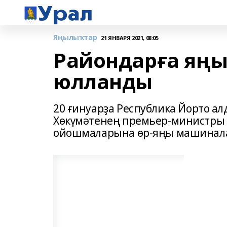
Яңылыҡтар
21 ЯНВАРЯ 2021, 08:05
Райондарға яңы
юлланды
20 ғинуарҙа Республика Йорто а
Хөкүмәтенең премьер-министры
ойошмаларына өр-яңы машинал