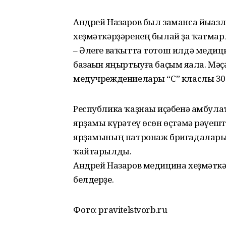
Андрей Назаров был заманса йыһа
хеҙмәткәрҙәренең былай ҙа ҡатмар
– Әлеге ваҡытта тотош илдә меди
базаһын яңыртыуға баҫым яһала. Мә
медучреждениелары “С” класлы 30 
Республика ҡаҙнаһы иҫәбенә амбул
ярҙамы күрһәтеү өсөн өҫтәмә рәүеш
ярҙамының патронаж бригадалары ө
ҡайтарылды.
Андрей Назаров медицина хеҙмәткә
белдерҙе.
Фото: pravitelstvorb.ru