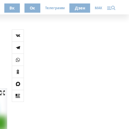
Вк
Ок
Дзен
Телеграмм
MAX