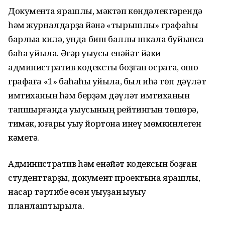
Документҡа ярашлы, мәктәп көндәлектәрендә
һәм журналдарҙа йәнә «тырышлыҡ» графаһы
барлыҡҡа килә, унда биш баллы шкала буйынса
баһа ҡуйыла. Әгәр уҡыусы енәйәт йәки
административ кодексты боҙған осраҡта, ошо
графаға «1» баһаһы ҡуйыла, был иһә төп дәүләт
имтиханын һәм берҙәм дәүләт имтиханын
тапшырғанда уҡыусының рейтингын төшөрә,
тимәк, юғары уҡыу йортона инеү мөмкинлеген
кәметә.
Административ һәм енәйәт кодексын боҙған
студенттарҙы, документ проектына ярашлы,
насар тәртибе өсөн уҡыуҙан ҡыуыу
планлаштырыла.