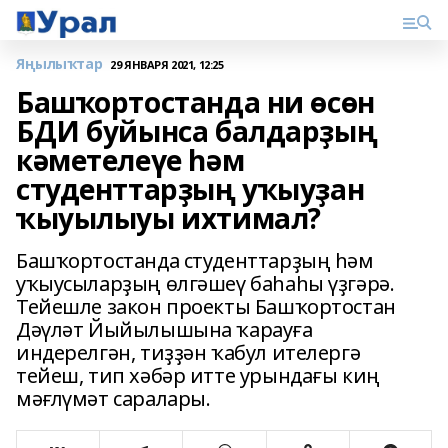
Яңылыҡтар
29 ЯНВАРЯ 2021, 12:25
Башҡортостанда ни өсөн
БДИ буйынса балдарҙың
кәметелеүе һәм
студенттарҙың уҡыуҙан
ҡыуылыуы ихтимал?
Башҡортостанда студенттарҙың һәм
уҡыусыларҙың өлгәшеү баһаһы үҙгәрә.
Тейешле закон проекты Башҡортостан
Дәүләт Йыйылышына ҡарауға
индерелгән, тиҙҙән ҡабул ителергә
тейеш, тип хәбәр итте урындағы киң
мәғлүмәт саралары.