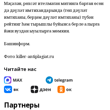
Мәҫәлән, рөхсәт ителмәгән митингҡа барған өсөн
дә дәүләт имтихандарында (төп дәүләт
имтиханы, берҙәм дәүләт имтиханы) түбән
рейтинг һәм тырышлыҡ буйынса берле алырға
йәки вуздан ҡыуылырға мөмкин.
Башинформ.
Фото: killer-antiplagiat.ru
Читайте нас
Партнеры