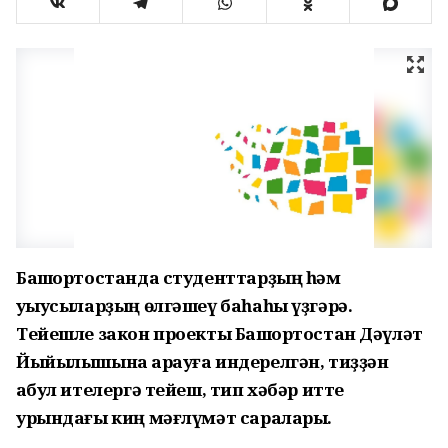
Башҡортостанда студенттарҙың һәм
уҡыусыларҙың өлгәшеү баһаһы үҙгәрә.
Тейешле закон проекты Башҡортостан Дәүләт
Йыйылышына ҡарауға индерелгән, тиҙҙән
ҡабул ителергә тейеш, тип хәбәр итте
урындағы киң мәғлүмәт саралары.