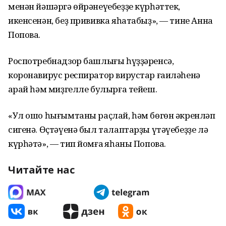
менән йәшәргә өйрәнеүебеҙҙе күрһәттек,
икенсенән, беҙ прививка яһатабыҙ», — тине Анна
Попова.
Роспотребнадзор башлығы һүҙҙәренсә,
коронавирус респиратор вирустар ғаиләһенә
ҡарай һәм миҙгелле булырға тейеш.
«Ул ошо һығымтаны раҫлай, һәм бөгөн әкренләп
сигенә. Өҫтәүенә был талаптарҙы үтәүебеҙҙе лә
күрһәтә», — тип йомғаҡ яһаны Попова.
Читайте нас