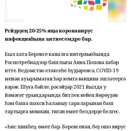
Рәсәйҙәрҙең 20-25% яңы коронавирус
инфекцияһына антиесемдәре бар.
Был хаҡта Беренсе каналға интервьюһында
Роспотребнадзор башлығы Анна Попова хәбәр
итте. Ведомство етәксеһе һүҙҙәренсә, COVID-19
менән ауырымаған һәр кемгә вакцина эшләтергә
кәрәк. Шуға бәйле, рәсәйҙәр 2021 йылда уҡ
йәмәғәт урындарында битлек кейеп йөрөүҙән
һәм башҡа шәхси һаҡланыу сараларынан баш
тартырға мөмкин, тигән өмөт белдерҙе белгес.
«Һис шикһеҙ, өмөт бар. Беренсенән, беҙ ошо вирус