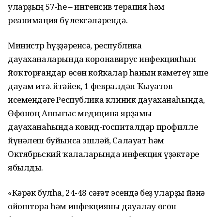
уларҙың 57-һе – интенсив терапия һәм
реанимация бүлексәләрендә.
Министр һүҙҙәренсә, республика
дауаханаларында коронавирус инфекцияһын
йоҡторғандар өсөн койкалар һанын кәметеү эше
дауам итә. Әйтәйек, 1 февралдән Ҡыуатов
исемендәге Республика клиник дауаханаһында,
Өфөнөң Ашығыс медицина ярҙамы
дауаханаһында ковид-госпиталдәр профилле
йүнәлеш буйынса эшләй, Салауат һәм
Октябрьский ҡалаларында инфекция үҙәктәре
ябылды.
«Кәрәк булһа, 24-48 сәғәт эсендә беҙ уларҙы йәнә
ойоштора һәм инфекцияны дауалау өсөн