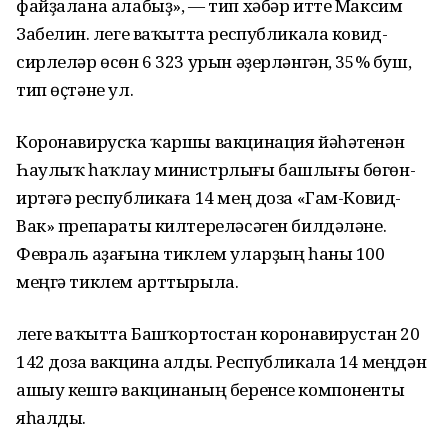
файҙалана алабыҙ», — тип хәбәр итте Максим
Забелин. Әлеге ваҡытта республикала ковид-
сирлеләр өсөн 6 323 урын әҙерләнгән, 35% буш,
тип өҫтәне ул.
Коронавирусҡа ҡаршы вакцинация йәһәтенән
Һаулыҡ һаҡлау министрлығы башлығы бөгөн-
иртәгә республикаға 14 мең доза «Гам-Ковид-
Вак» препараты килтереләсәген билдәләне.
Февраль аҙағына тиклем уларҙың һаны 100
меңгә тиклем арттырыла.
Әлеге ваҡытта Башҡортостан коронавирустан 20
142 доза вакцина алды. Республикала 14 меңдән
ашыу кешгә вакцинаның беренсе компоненты
яһалды.