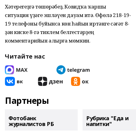
Хәтерегеҙгә төшөрәбеҙ, Ковидҡа ҡаршы
ситуация үҙәге эшләүен дауам итә. Өфөлә 218-19-
19 телефоны буйынса көн һайын иртәнге сәғәт 8-
ҙән киске 8-гә тиклем белгестәрҙең
комментарийын алырға мөмкин.
Читайте нас
Партнеры
Фотобанк
Рубрика "Еда и
журналистов РБ
напитки"