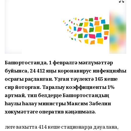
Башҡортостанда, 1 февралгә мәғлүмәттәр
буйынса, 24 412 яңы коронавирус инфекцияһы
осрағы раҫланған. Уҙған тәүлектә 165 кеше
сир йоҡторған. Таралыу коэффициенты 1%
артмай, тип белдерҙе Башҡортостандың
һаулыҡ һаҡлау министры Максим Забелин
хөкүмәттәге оператив кәңәшмәлә.
Әлеге ваҡытта 414 кеше стационарҙа дауалана,