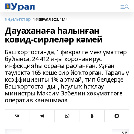
Яңылыҡтар
1 ФЕВРАЛЯ 2021, 12:14
Дауаханаға һалынған
ковид-сирлеләр кәмей
Башҡортостанда, 1 февралгә мәғлүмәттәр
буйынса, 24 412 яңы коронавирус
инфекцияһы осрағы раҫланған. Уҙған
тәүлектә 165 кеше сир йоҡторған. Таралыу
коэффициенты 1% артмай, тип белдерҙе
Башҡортостандың һаулыҡ һаҡлау
министры Максим Забелин хөкүмәттәге
оператив кәңәшмәлә.