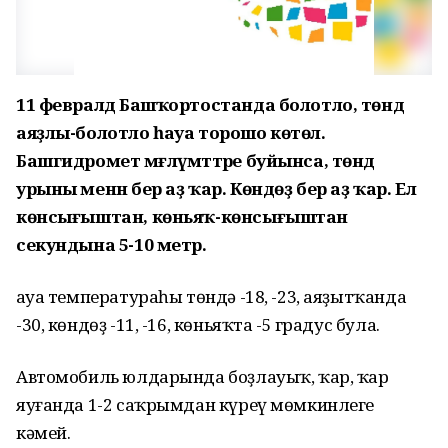
11 февралдә Башҡортостанда болотло, төндә
аяҙлы-болотло һауа торошо көтөлә.
Башгидромет мәғлүмәттәре буйынса, төндә
урыны менән бер аҙ ҡар. Көндөҙ бер аҙ ҡар. Ел
көнсығыштан, көньяҡ-көнсығыштан
секундына 5-10 метр.
Һауа температураһы төндә -18, -23, аяҙытҡанда
-30, көндөҙ -11, -16, көньяҡта -5 градус була.
Автомобиль юлдарында боҙлауыҡ, ҡар, ҡар
яуғанда 1-2 саҡрымдан күреү мөмкинлеге
кәмей.