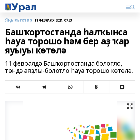
Яңылыҡтар
11 ФЕВРАЛЯ 2021, 07:33
Башҡортостанда һалҡынса
һауа торошо һәм бер аҙ ҡар
яуыуы көтөлә
11 февралдә Башҡортостанда болотло,
төндә аяҙлы-болотло һауа торошо көтөлә.