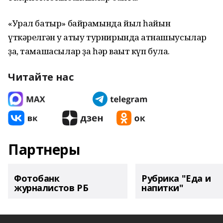
«Урал батыр» байрамында йыл һайын
үткәрелгән уҡ атыу турнирында ҡатнашыусылар
ҙа, тамашасылар ҙа һәр ваҡыт күп була.
Читайте нас
Партнеры
Фотобанк
Рубрика "Еда и
журналистов РБ
напитки"