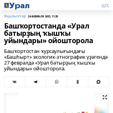
Яңылыҡтар
24 ФЕВРАЛЯ 2021, 11:35
Башҡортостанда «Урал
батырҙың ҡышҡы
уйындары» ойошторола
Башҡортостан ҡурсаулығындағы
«Башһырт» экологик-этнографик үҙәгендә
27 февралдә «Урал батырҙың ҡышҡы
уйындары» ойошторола.