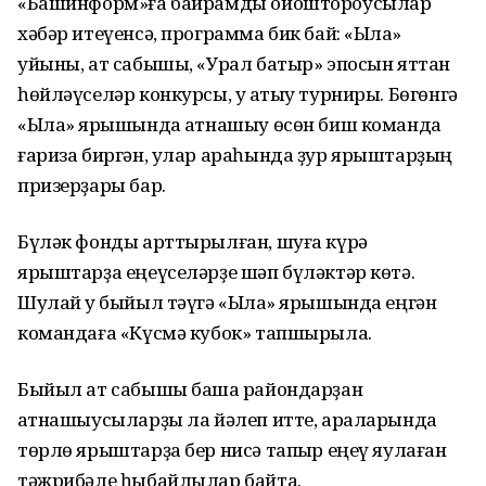
«Башинформ»ға байрамды ойоштороусылар
хәбәр итеүенсә, программа бик бай: «Ылаҡ»
уйыны, ат сабышы, «Урал батыр» эпосын яттан
һөйләүселәр конкурсы, уҡ атыу турниры. Бөгөнгә
«Ылаҡ» ярышында ҡатнашыу өсөн биш команда
ғариза биргән, улар араһында ҙур ярыштарҙың
призерҙары бар.
Бүләк фонды арттырылған, шуға күрә
ярыштарҙа еңеүселәрҙе шәп бүләктәр көтә.
Шулай уҡ быйыл тәүгә «Ылаҡ» ярышында еңгән
командаға «Күсмә кубок» тапшырыла.
Быйыл ат сабышы башҡа райондарҙан
ҡатнашыусыларҙы ла йәлеп итте, араларында
төрлө ярыштарҙа бер нисә тапҡыр еңеү яулаған
тәжрибәле һыбайлылар байтаҡ.