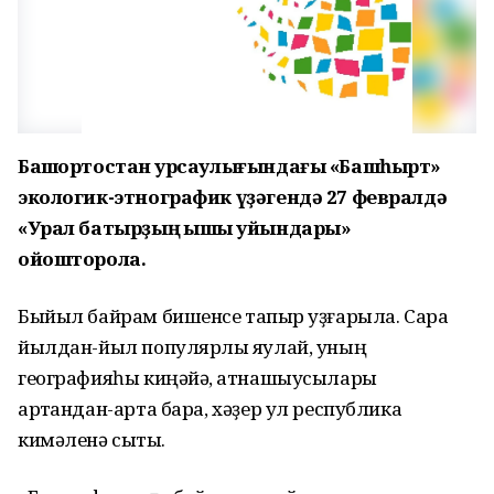
Башҡортостан ҡурсаулығындағы «Башһырт»
экологик-этнографик үҙәгендә 27 февралдә
«Урал батырҙың ҡышҡы уйындары»
ойошторола.
Быйыл байрам бишенсе тапҡыр уҙғарыла. Сара
йылдан-йыл популярлыҡ яулай, уның
географияһы киңәйә, ҡатнашыусылары
артҡандан-арта бара, хәҙер ул республика
кимәленә сыҡты.