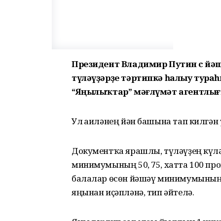
Президент Владимир Путин өс йә
түләүҙәрҙе тәртипкә һалыу тураһ
“Яңылыҡтар” мәғлүмәт агентлығ
Ул ғаиләнең йән башына тап килгән
Документҡа ярашлы, түләүҙең күлә
минимумының 50, 75, хатта 100 про
балалар өсөн йәшәү минимумының ү
яңынан иҫәпләнә, тип әйтелә.