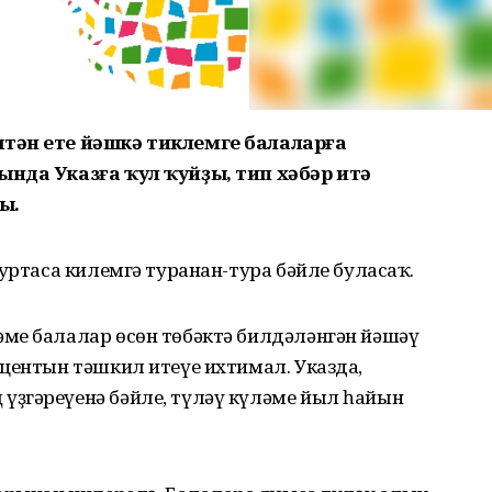
штән ете йәшкә тиклемге балаларға
ында Указға ҡул ҡуйҙы, тип хәбәр итә
ы.
 уртаса килемгә туранан-тура бәйле буласаҡ.
ме балалар өсөн төбәктә билдәләнгән йәшәү
центын тәшкил итеүе ихтимал. Указда,
ҙгәреүенә бәйле, түләү күләме йыл һайын