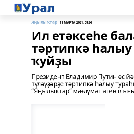
Яңылыҡтар
11 МАРТА 2021, 08:56
Ил етәксеһе бал
тәртипкә һалыу
ҡуйҙы
Президент Владимир Путин өс йә
түләүҙәрҙе тәртипкә һалыу тураһ
“Яңылыҡтар” мәғлүмәт агентлығы