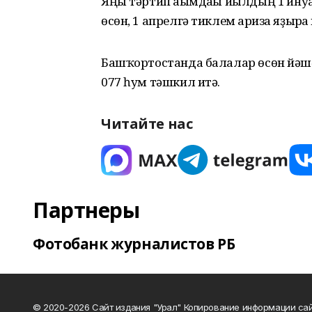
Яңы тәртип ағымдағы йылдың 1 ғину
өсөн, 1 апрелгә тиклем ғариза яҙырға 
Башҡортостанда балалар өсөн йәш
077 һум тәшкил итә.
Читайте нас
Партнеры
Фотобанк журналистов РБ
© 2020-2026 Сайт издания "Урал" Копирование информации сай