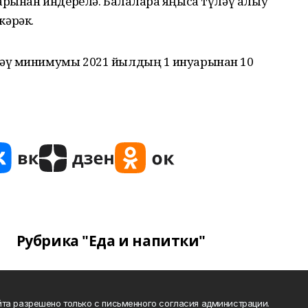
арынан индерелә. Балаларға яңыса түләү алыу
кәрәк.
әү минимумы 2021 йылдың 1 ғинуарынан 10
Рубрика "Еда и напитки"
та разрешено только с письменного согласия администрации.