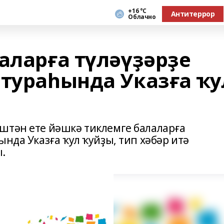
+16 °С
Антитеррор
Облачно
аларға түләүҙәрҙе
 тураһында Указға ҡу
штән ете йәшкә тиклемге балаларға
ында Указға ҡул ҡуйҙы, тип хәбәр итә
.