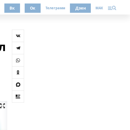
Вк
Ок
Дзен
Телеграмм
MAX
л