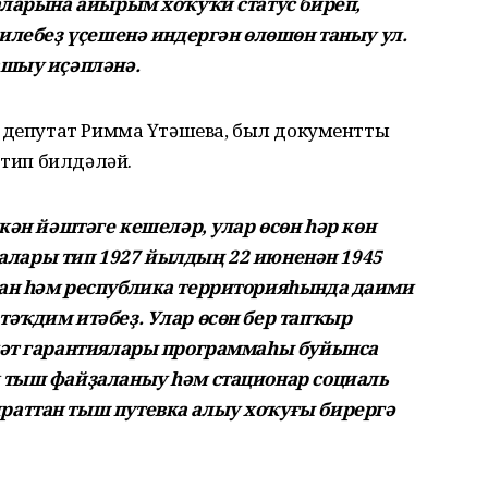
аларына айырым хоҡуҡи статус биреп,
 илебеҙ үҫешенә индергән өлөшөн таныу ул.
ашыу иҫәпләнә.
е депутат Римма Үтәшева, был документты
 тип билдәләй.
кән йәштәге кешеләр, улар өсөн һәр көн
лалары тип 1927 йылдың 22 июненән 1945
ан һәм республика территорияһында даими
тәҡдим итәбеҙ. Улар өсөн бер тапҡыр
ләт гарантиялары программаһы буйынса
 тыш файҙаланыу һәм стационар социаль
раттан тыш путевка алыу хоҡуғы бирергә