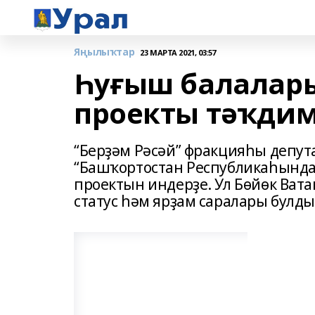
Яңылыҡтар
23 МАРТА 2021, 03:57
Һуғыш балалары
проекты тәҡдим
“Берҙәм Рәсәй” фракцияһы депу
“Башҡортостан Республикаһында
проектын индерҙе. Ул Бөйөк Ва
статус һәм ярҙам саралары булды