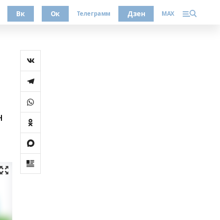
Вк
Ок
Дзен
Телеграмм
MAX
н