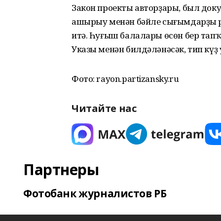
Закон проекты авторҙары, был док
ашырыу менән бәйле сығымдарҙы 
итә. Һуғыш балалары өсөн бер тап
Указы менән билдәләнәсәк, тип күҙ 
Фото: rayon.partizansky.ru
Читайте нас
Партнеры
Фотобанк журналистов РБ