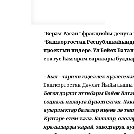
“Берҙәм Рәсәй” фракцияһы депут
“Башҡортостан Республикаһында
проектын индерҙе. Ул Бөйөк Ват
статус һәм ярҙам саралары булдыры
– Был – тарихи ғәҙеллек күҙлеген
Башҡортостан Дәүләт Йыйылышы – 
Бөгөн дәүләт иғтибары Бөйөк Ват
социаль яҡлауға йүнәлтелгән. Лә
ауырлыҡтар балалар иңенә лә төшә
Күптәре етем ҡала. Балалар, олола
яралыларҙы ҡарай, заводтарҙа, а