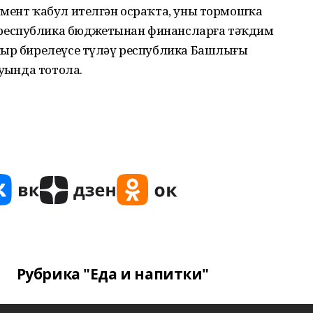
умент ҡабул ителгән осраҡта, уны тормошҡа
республика бюджетынан финансларға тәҡдим
ҡыр бирелеүсе түләү республика Башлығы
уңында тотола.
Рубрика "Еда и напитки"