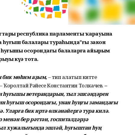
аттары республика парламенты ҡарауына
 һуғыш балалары тураһында”ғы закон
ан һуғышы осорондағы балаларға айырым
уҙы күҙҙә тота.
ән бик мөһим аҙым,
– тип аңлатып китте
Ҡоролтай Рәйесе Константин Толкачев.
–
ан һуғышы ветерандарын, тыл эшсәндәрен
кин һуғыш осорондағы, унан һуңғы замандағы
. Уларға бик иртә өлкәнәйергә тура килә.
р менән бер рәттән, госпиталдәрҙә
уыл хужалығында эшләй, һуғыштан һуң