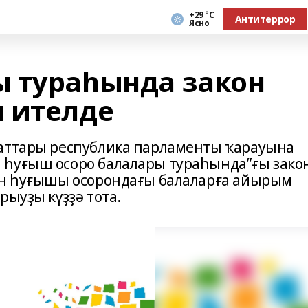
+29 °С
Антитеррор
Ясно
 тураһында закон
 ителде
таттары республика парламенты ҡарауына
 һуғыш осоро балалары тураһында”ғы зако
тан һуғышы осорондағы балаларға айырым
рыуҙы күҙҙә тота.