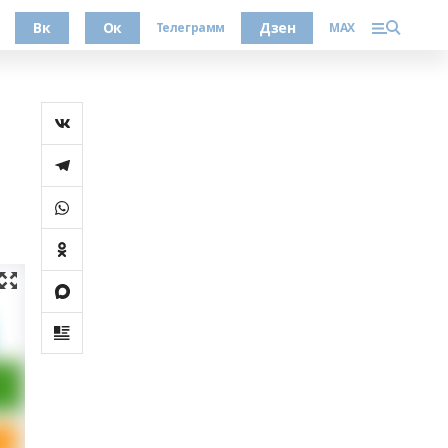
Вк
Ок
Дзен
Телеграмм
MAX