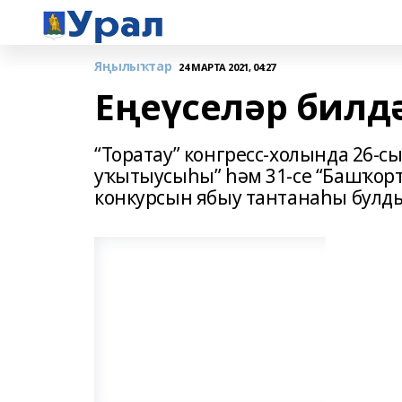
Яңылыҡтар
24 МАРТА 2021, 04:27
Еңеүселәр билд
“Торатау” конгресс-холында 26-с
уҡытыусыһы” һәм 31-се “Башҡор
конкурсын ябыу тантанаһы булд