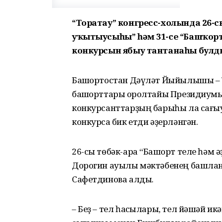
“Торатау” конгресс-холында 26-с
уҡытыусыһы” һәм 31-се “Башҡор
конкурсын ябыу тантанаһы булд
Башҡортостан Дәүләт Йыйылышы – 
башҡорттары ҡоролтайы Президиумы
конкурсанттарҙың барыһы ла сағы
конкурсҡа бик етди әҙерләнгән.
26-сы төбәк-ара “Башҡорт теле һәм
Дорогин ауылы мәктәбенең башлан
Сафетдинова алды.
– Беҙ – тел һаҡсылары, тел йәшәй икә