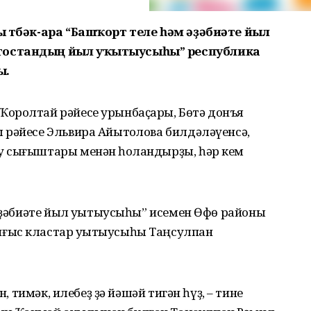
ы төбәк-ара “Башҡорт теле һәм әҙәбиәте йыл
тостандың йыл уҡытыусыһы” республика
ы.
Ҡоролтай рәйесе урынбаҫары, Бөтә донъя
 рәйесе Эльвира Айытҡолова билдәләүенсә,
у сығыштары менән һоҡландырҙы, һәр кем
 әҙәбиәте йыл уҡытыусыһы” исемен Өфө районы
ғыс кластар уҡытыусыһы Таңсулпан
н, тимәк, илебеҙ ҙә йәшәй тигән һүҙ, – тине