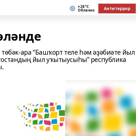
+28 °С
Антитеррор
Облачно
әләнде
ы төбәк-ара “Башҡорт теле һәм әҙәбиәте йыл
тостандың йыл уҡытыусыһы” республика
ы.