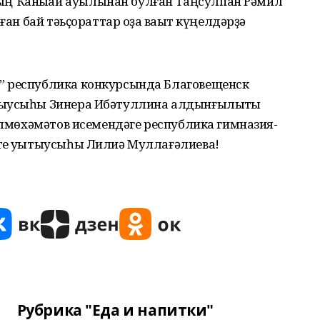
ң Ҡаныҡай ауылынан булған Таңсулпан Рәмил
ған бай тәьҫораттар оҙаҡ ваҡыт күңелдәрҙә
” республика конкурсында Благовещенск
тыусыһы Зинера Ибәтуллина алдынғылыҡты
 Әлмөхәмәтов исемендәге республика гимназия-
те уҡытыусыһы Лилиә Муллағәлиева!
Рубрика "Еда и напитки"