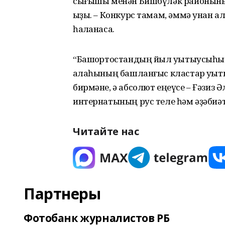
сығышы менән Бишбүләк районыны
ҡыҙы. – Конкурс тамам, әммә унан ал
һаҡланасаҡ.
“Башҡортостандың йыл уҡытыусыһы
ҡалаһының башланғыс кластар уҡы
бирмәне, ә абсолют еңеүсе – Ғәзиз
интернатының рус теле һәм әҙәбиә
Читайте нас
Партнеры
Фотобанк журналистов РБ