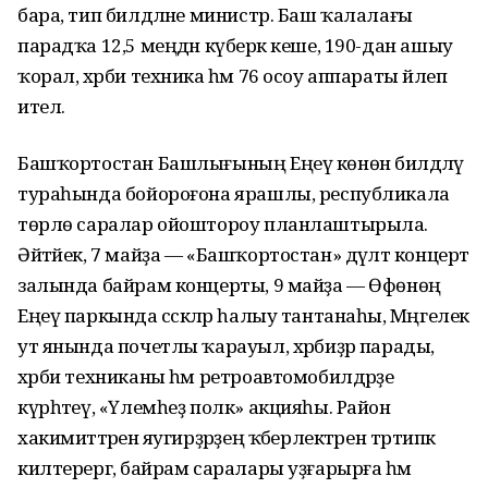
бара, тип билдәләне министр. Баш ҡалалағы
парадҡа 12,5 меңдән күберәк кеше, 190-дан ашыу
ҡорал, хәрби техника һәм 76 осоу аппараты йәлеп
ителә.
Башҡортостан Башлығының Еңеү көнөн билдәләү
тураһында бойороғона ярашлы, республикала
төрлө саралар ойоштороу планлаштырыла.
Әйтәйек, 7 майҙа — «Башҡортостан» дәүләт концерт
залында байрам концерты, 9 майҙа — Өфөнөң
Еңеү паркында сәскәләр һалыу тантанаһы, Мәңгелек
ут янында почетлы ҡарауыл, хәрбиҙәр парады,
хәрби техниканы һәм ретроавтомобилдәрҙе
күрһәтеү, «Үлемһеҙ полк» акцияһы. Район
хакимиәттәренә яугирҙәрҙең ҡәберлектәрен тәртипкә
килтерергә, байрам саралары уҙғарырға һәм