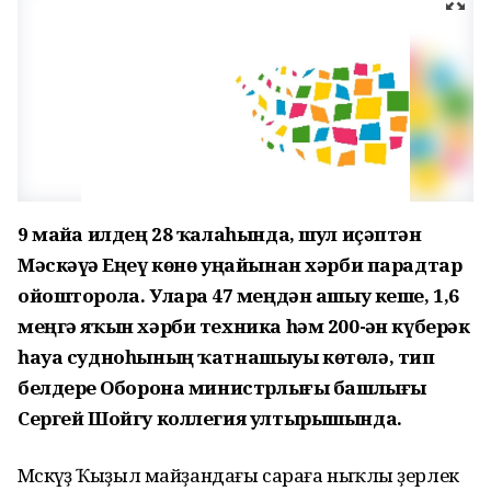
9 майҙа илдең 28 ҡалаһында, шул иҫәптән
Мәскәүҙә Еңеү көнө уңайынан хәрби парадтар
ойошторола. Уларҙа 47 меңдән ашыу кеше, 1,6
меңгә яҡын хәрби техника һәм 200-ҙән күберәк
һауа судноһының ҡатнашыуы көтөлә, тип
белдерҙе Оборона министрлығы башлығы
Сергей Шойгу коллегия ултырышында.
Мәскәүҙә Ҡыҙыл майҙандағы сараға ныҡлы әҙерлек