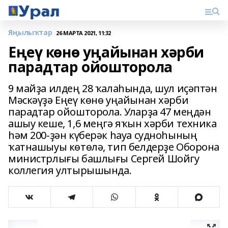
Яңылыҡтар
26 МАРТА 2021, 11:32
Еңеү көнө уңайынан хәрби
парадтар ойошторола
9 майҙа илдең 28 ҡалаһында, шул иҫәптән
Мәскәүҙә Еңеү көнө уңайынан хәрби
парадтар ойошторола. Уларҙа 47 меңдән
ашыу кеше, 1,6 меңгә яҡын хәрби техника
һәм 200-ҙән күберәк һауа судноһының
ҡатнашыуы көтөлә, тип белдерҙе Оборона
министрлығы башлығы Сергей Шойгу
коллегия ултырышында.