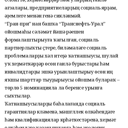
ағзалары, предприятиеларҙың социаль ярҙам,
әүҙемлеге менән генә сикләнмәй.
“Гран-при” нан башҡа “Транснефть-Урал”
ойошмаһы сәләмәт йәшәү рәүешен
формалаштырыуға ҡағылған, социаль
партнерлыҡты үҫтереү, биләмәләге социаль
проблемаларҙы хәл итеүҙә ҡатнашыусы, шулай
уҡ хеҙмәткәрҙәр өсөн ғаилә бурыстары һәм
инвалидтарҙы эшкә урынлаштырыу өсөн иң
яҡшы шарттар тыуҙырыусы ойошма булараҡ –
төрлө 5 номинацияла ла беренсе урынға
сыҡтылар.
Ҡатнашыусыларҙы баһалағанда социаль
гарантиялар күләменә, мәшғүллек өлкәһендәге
һәм квалификациялар күрһәткестәренә, хеҙмәт
өлкәһендәге ҡаҙаныштарға һәм экологик