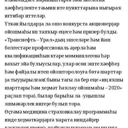
хәүефһеҙлекте тәьмин итеү пункттарына нығыраҡ
иғтибар иттеләр.
Үткән йылдарҙа ла ошо конкурста акционерҙар
ойошмаһы күп тапҡыр еңеүсе һәм призер булды.
«Транснефть – Урал»дың эшселәре һәм йәш
белгестәре профессиональ әҙерләү һәм
квалификацияһын күтәреү мөмкинлегенә һәр
ваҡыт эйә булыусылар, улар өсөн эште хәүефһеҙ
һәм файҙалы итеп ойошторолоуға бөтә шарттар
ҙа тыуҙырылған( быны тағы ла бер еңеү «иң яҡшы
шарттары һәм хеҙмәт һаҡлау ойошмаһы – 2020»
раҫлап тора), былар барыһы ла -уңышлы
эшмәкәрлек нигеҙе булып тора.
Өҫтәмә медицина страховкалау программаһы
инде хеҙмәткәрҙәргә ҡарата ниндәйҙер
хәстәрлек күрергә, ҡыйынлыҡтарҙан арынырға