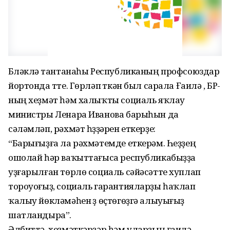
Бүләкләү тантанаһы Республиканың профсоюздар
йортонда үтте. Гөрләп үткән был сарала Ғаилә , БР-
ның хеҙмәт һәм халыҡты социаль яҡлау
министры Ленара Иванова барыһын да
сәләмләп, рәхмәт һүҙҙәрен еткерҙе:
“Барығыҙға ла рәхмәтемде еткерәм. Һеҙҙең
ошолай һәр ваҡыттағыса республикабыҙҙа
уҙғарылған төрлө социаль сәйәсәтте хуплап
тороуоғыҙ, социаль гарантияларҙы һаҡлап
ҡалыу йөкләмәһен үҙ өҫтөгөҙгә алыуығыҙ
шатландыра”.
Әлбиттә, хеҙмәткәрҙәр һәм уларҙың ғаилә