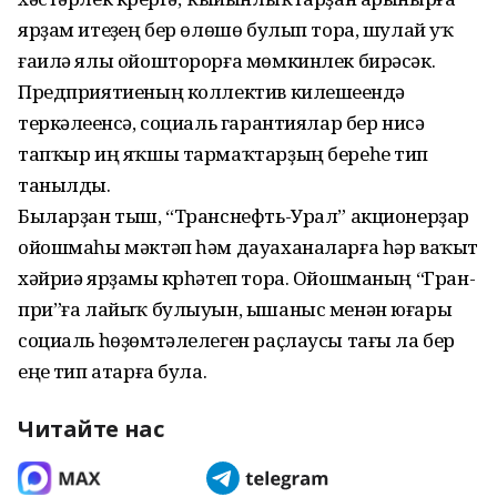
ярҙам итеүҙең бер өлөшө булып тора, шулай уҡ
ғаилә ялы ойошторорға мөмкинлек бирәсәк.
Предприятиеның коллектив килешеүендә
теркәлеүенсә, социаль гарантиялар бер нисә
тапҡыр иң яҡшы тармаҡтарҙың береһе тип
танылды.
Быларҙан тыш, “Транснефть-Урал” акционерҙар
ойошмаһы мәктәп һәм дауаханаларға һәр ваҡыт
хәйриә ярҙамы күрһәтеп тора. Ойошманың “Гран-
при”ға лайыҡ булыуын, ышаныс менән юғары
социаль һөҙөмтәлелеген раҫлаусы тағы ла бер
еңеү тип атарға була.
Читайте нас