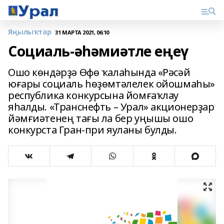
Яңылыҡтар
31 МАРТА 2021, 06:10
Социаль-әһәмиәтле еңеү
Ошо көндәрҙә Өфө ҡалаһында «Рәсәй
юғары социаль һөҙөмтәлелек ойошмаһы»
республика конкурсына йомғаҡлау
яһалды. «Транснефть – Урал» акционерҙар
йәмғиәтенең тағы ла бер уңышы ошо
конкурста Гран-при яуланы булды.