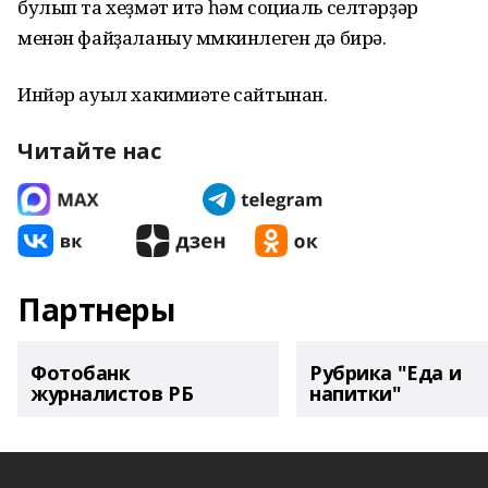
булып та хеҙмәт итә һәм социаль селтәрҙәр
менән файҙаланыу мөмкинлеген дә бирә.
Инйәр ауыл хакимиәте сайтынан.
Читайте нас
Партнеры
Фотобанк
Рубрика "Еда и
журналистов РБ
напитки"