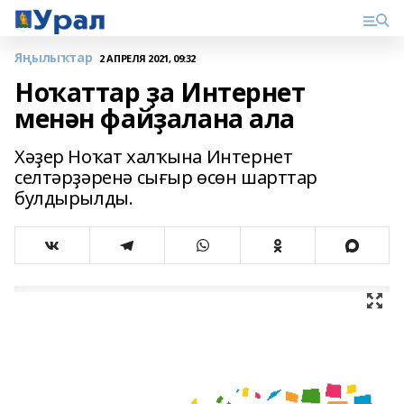
Яңылыҡтар
2 АПРЕЛЯ 2021, 09:32
Ноҡаттар ҙа Интернет
менән файҙалана ала
Хәҙер Ноҡат халҡына Интернет
селтәрҙәренә сығыр өсөн шарттар
булдырылды.