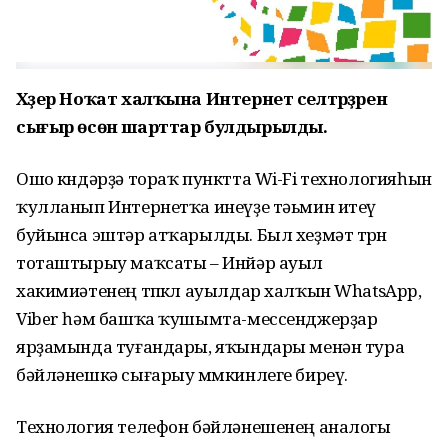
Хәҙер Ноҡат халҡына Интернет селтәрҙәренә
сығыр өсөн шарттар булдырылды.
Ошо көндәрҙә тораҡ пунктта Wi-Fi технологияһын
ҡулланып Интернетҡа инеүҙе тәьмин итеү
буйынса эштәр атҡарылды. Был хеҙмәт төрөн
тоташтырыу маҡсаты – Инйәр ауыл
хакимиәтенең төпкөл ауылдар халҡын WhatsApp,
Viber һәм башҡа ҡушымта-мессенджерҙар
ярҙамында туғандары, яҡындары менән тура
бәйләнешкә сығарыу мөмкинлеге биреү.
Технология телефон бәйләнешенең аналогы